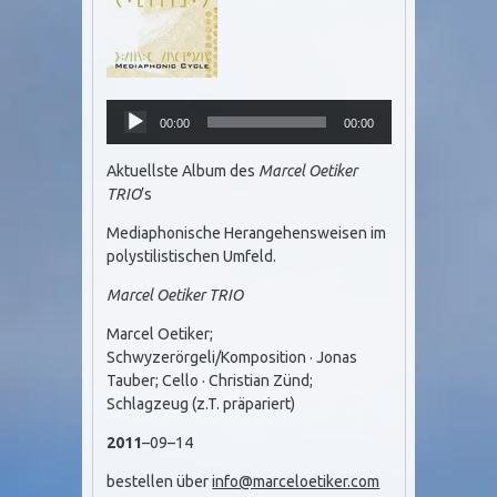
Audio
00:00
00:00
Player
Aktuellste Album des
Marcel Oetiker
TRIO
’s
Mediaphonische Herangehensweisen im
polystilistischen Umfeld.
Marcel Oetiker TRIO
Marcel Oetiker;
Schwyzerörgeli/Komposition · Jonas
Tauber; Cello · Christian Zünd;
Schlagzeug (z.T. präpariert)
2011
–09–14
bestellen über
info@marceloetiker.com