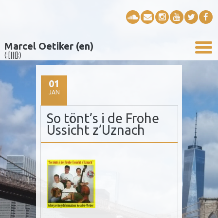
Marcel Oetiker (en)
(:[|||]:)
01
JAN
So tönt’s i de Frohe
Ussicht z’Uznach