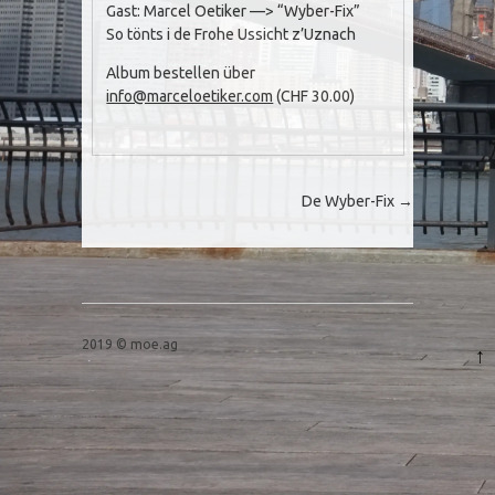
Gast: Marcel Oetiker —> “Wyber-Fix”
So tönts i de Frohe Ussicht z’Uznach
Album bestellen über
info@marceloetiker.com
(CHF 30.00)
Post navigation
De Wyber-Fix
→
2019 © moe.ag
↑