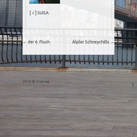
[ √ ] SUISA
Post navigation
←
der 6. Fluch
Älpler Schneychilbi
→
2019 © moe.ag
↑