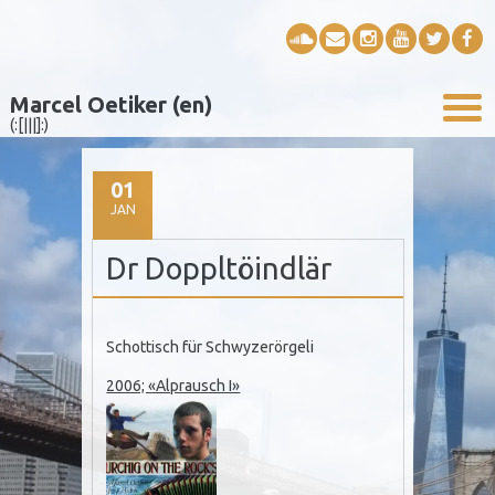
Marcel Oetiker (en)
(:[|||]:)
01
JAN
Dr Doppltöindlär
Schottisch für Schwyzerörgeli
2006; «Alprausch I»