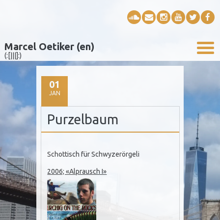
Marcel Oetiker (en)
(:[|||]:)
01
JAN
Purzelbaum
Schottisch für Schwyzerörgeli
2006; «Alprausch I»