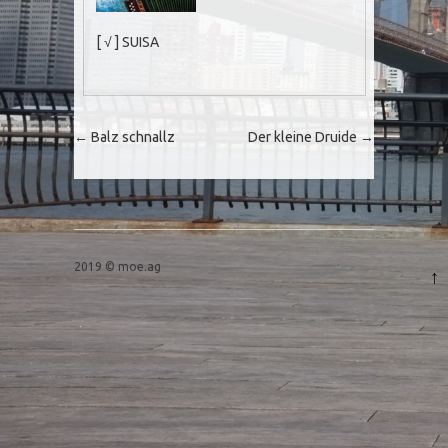
[ √ ] SUISA
Post navigation
←
Balz schnallz
Der kleine Druide
→
2019 © moe.ag
↑