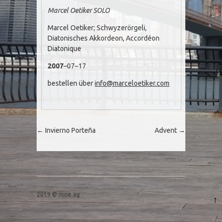
Marcel Oetiker SOLO
Marcel Oetiker; Schwyzerörgeli,
Diatonisches Akkordeon, Accordéon
Diatonique
2007
–07–17
bestellen über
info@marceloetiker.com
Post navigation
←
Invierno Porteña
Advent
→
2019 © moe.ag
↑