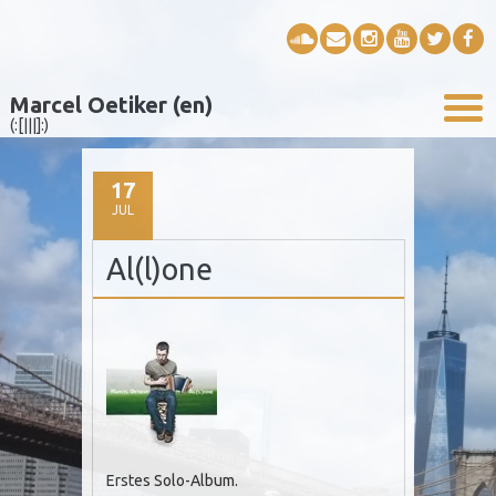
Marcel Oetiker (en)
(:[|||]:)
17
JUL
Al(l)one
Erstes Solo-Album.