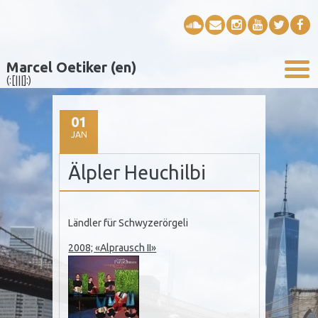
Marcel Oetiker (en)
(:[|||]:)
01
JAN
Älpler Heuchilbi
Ländler für Schwyzerörgeli
2008; «Alprausch II»