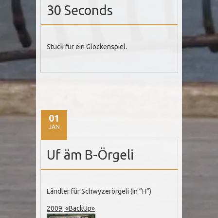
30 Seconds
Stück für ein Glockenspiel.
01
JAN
Uf äm B-Örgeli
Ländler für Schwyzerörgeli (in “H”)
2009; «BackUp»