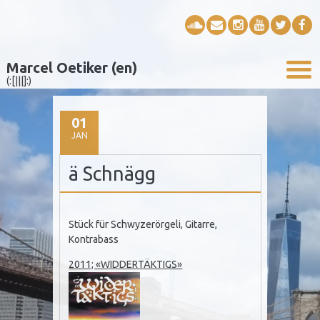
Marcel Oetiker (en)
(:[|||]:)
01
JAN
ä Schnägg
Stück für Schwyzerörgeli, Gitarre,
Kontrabass
2011; «WIDDERTÄKTIGS»