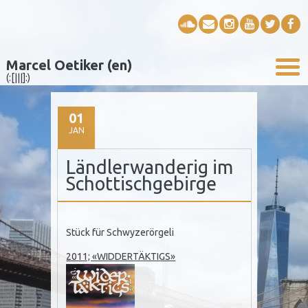
Marcel Oetiker (en)
(:[|||]:)
01
JAN
Ländlerwanderig im
Schottischgebirge
Stück für Schwyzerörgeli
2011; «WIDDERTÄKTIGS»