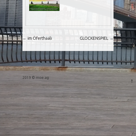
Post navigation
←
im Öferthääli
GLOCKENSPIEL
→
2019 © moe.ag
↑