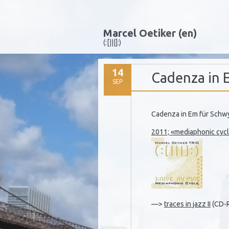
Marcel Oetiker (en)
(:[|||]:)
14
Cadenza in 
SEP
Cadenza in Em für Schwy
2011; «mediaphonic cyc
—>
traces in jazz II
(CD-R