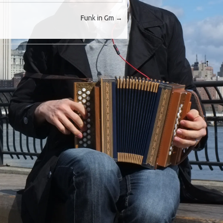
Funk in Gm
→
↑