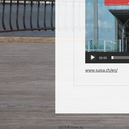
00:00
www.suisa.ch/en/
Post navigation
2019 © moe.ag