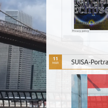
11
SUISA-Portra
MAR
Video
Player