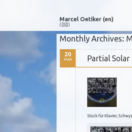
Marcel Oetiker (en)
(:[|||]:)
Monthly Archives:
M
20
Partial Solar
MAR
Stück für Klavier, Schw