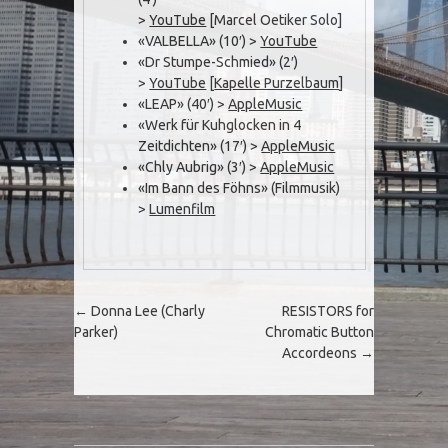
>
YouTube
[Marcel Oetiker Solo]
«VALBELLA» (10′) >
YouTube
«Dr Stumpe-Schmied» (2′)
>
YouTube
[
Kapelle Purzelbaum
]
«LEAP» (40′) >
AppleMusic
«Werk für Kuhglocken in 4
Zeitdichten» (17′) >
AppleMusic
«Chly Aubrig» (3′) >
AppleMusic
«Im Bann des Föhns» (Filmmusik)
>
Lumenfilm
Post navigation
←
Donna Lee (Charly
RESISTORS for
Parker)
Chromatic Button
Accordeons
→