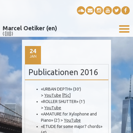
Marcel Oetiker (en)
(:[|||]:)
24
JAN
Publicationen 2016
«URBAN DEPTH» (30′)
>
YouTube
[
fSc
]
«ROLLER SHUTTER» (1′)
>
YouTube
«AMATURE for Xylophone and
Piano» (2′) >
YouTube
«ETUDE for some major7 chords»
(4′)