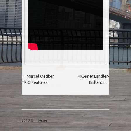
Post navigation
←
Marcel Oetiker
«Kleiner Ländler-
TRIO Features
Brillant»
→
2019 © moe.ag
↑