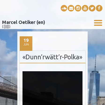
Marcel Oetiker (en)
(:[|||]:)
19
JUN
«Dunn’rwätt’r-Polka»