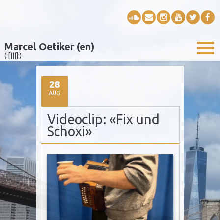
Marcel Oetiker (en)
(:[|||]:)
28
AUG
Videoclip: «Fix und
Schoxi»