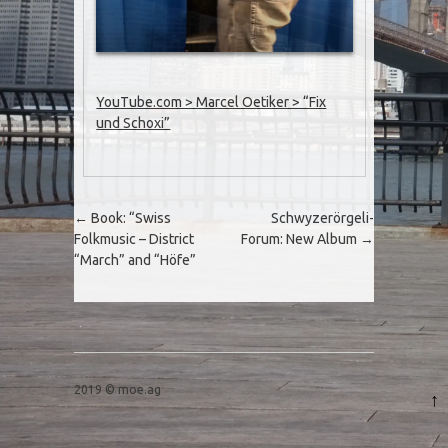
YouTube.com > Marcel Oetiker > “Fix
und Schoxi”
Post navigation
←
Book: “Swiss
Schwyzerörgeli-
Folkmusic – District
Forum: New Album
→
“March” and “Höfe”
2019 © moe.ag
↑