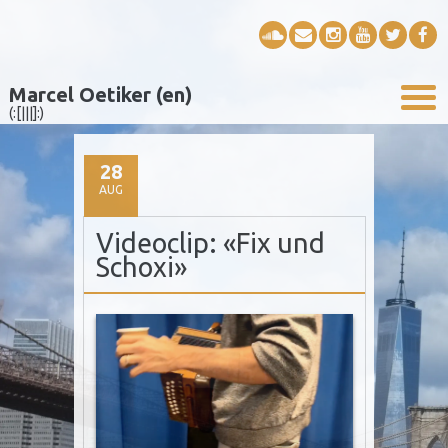
Marcel Oetiker (en)
(:[|||]:)
28
AUG
Videoclip: «Fix und
Schoxi»