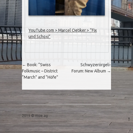
YouTube.com > Marcel Oetiker > “Fix
und Schoxi”
Post navigation
←
Book: “Swiss
Schwyzerörgeli-
Folkmusic – District
Forum: New Album
→
“March” and “Höfe”
2019 © moe.ag
↑