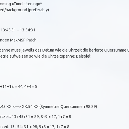
mming «Timelistening»*
ced/background (preferably)
; 13:45:31 – 13:54:31
ungen MaxMSP Patch:
panne muss jeweils das Datum wie die Uhrzeit die iterierte Quersumme 8 
trie aufweisen so wie die Uhrzeitspanne; Beispiel:
+11+12 = 44; 4+4 = 8
X:45:XX <—> XX:54:XX (Symmetrie Quersummen 98:89)
tzeit: 13+45+31 = 89; 8+9 = 17; 1+7 = 8
zeit: 13+54+31 = 98; 9+8 = 17; 1+7 = 8