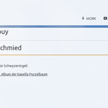
WORK
buy
Schmied
für Schwyzerörgeli
. Album der Kapelle Purzelbaum