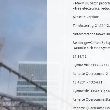
– MaxMSP; patch progra
– free electronics, redu
Aktuelle Version:
Timelistening: 21.11.’12
*Interpretationsanweis
Bei der gewählten Zeits
Datum in sich eine Symme
21.11.’12
Symmetrie: 211<—>112
iterierte Quersumme: 21
13:45:31 – 13:54:31
Symmetrie: 13:XX:31; X
iterierte Quersumme Star
iterierte Quersumme End