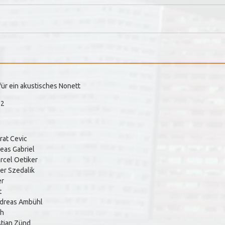
ür ein akustisches Nonett
12
rat Cevic
eas Gabriel
rcel Oetiker
ger Szedalik
er
t
Andreas Ambühl
ch
stian Zünd