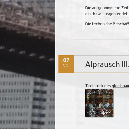
Die aufgenommene Zeitsp
ein- bzw. ausgeblendet.
Die technische Beschaff
07
Alprausch III
OCT
Titelstück des
gleichna