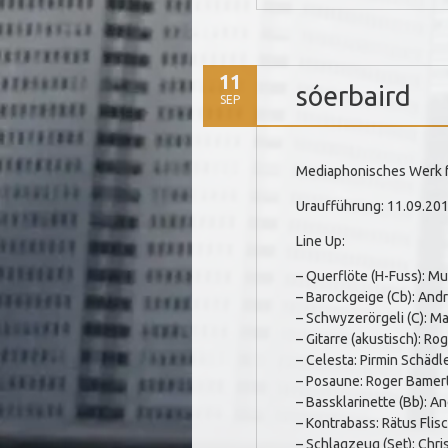
11
sóerbaird
SEP
Mediaphonisches Werk f
Uraufführung: 11.09.20
Line Up:
– Querflöte (H-Fuss): Mu
– Barockgeige (Cb): Andr
– Schwyzerörgeli (C): Ma
– Gitarre (akustisch): Ro
– Celesta: Pirmin Schädl
– Posaune: Roger Bamer
– Bassklarinette (Bb): 
– Kontrabass: Rätus Flis
– Schlagzeug (Set): Chri