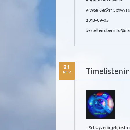
Kapelle Purzelbaum
Marcel Oetiker
; Schwyzer
2013
–09–05
bestellen über
info@mar
21
Timelisteni
NOV
– Schwyzerörgeli; instr