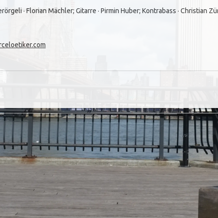
örgeli · Florian Mächler; Gitarre · Pirmin Huber; Kontrabass · Christian Z
celoetiker.com