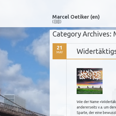
Marcel Oetiker (en)
(:[|||]:)
Category Archives:
21
Widertäktig
MAY
Wie der Name «Widertäkti
andererseits v.a. um de
Sparte, der eine bewuss