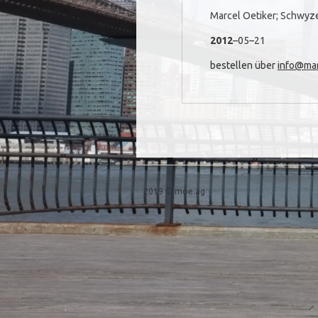
Marcel Oetiker; Schwyzer
2012
–05–21
bestellen über
info@mar
Post navigation
2019 © moe.ag