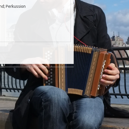
ünd; Perkussion
↑