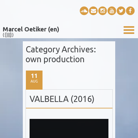
Marcel Oetiker (en)
(:[|||]:)
Category Archives:
own production
11
AUG
VALBELLA (2016)