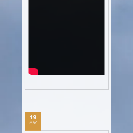
19
MAY