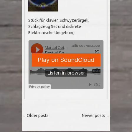
Stück für Klavier, Schwyzerörgeli,
Schlagzeug Set und diskrete
Elektronische Umgebung
Post navigation
←
Older posts
Newer posts
→