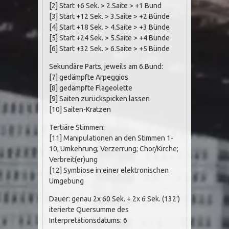
[2] Start +6 Sek. > 2.Saite > +1 Bund
[3] Start +12 Sek. > 3.Saite > +2 Bünde
[4] Start +18 Sek. > 4.Saite > +3 Bünde
[5] Start +24 Sek. > 5.Saite > +4 Bünde
[6] Start +32 Sek. > 6.Saite > +5 Bünde
Sekundäre Parts, jeweils am 6.Bund:
[7] gedämpfte Arpeggios
[8] gedämpfte Flageolette
[9] Saiten zurückspicken lassen
[10] Saiten-Kratzen
Tertiäre Stimmen:
[11] Manipulationen an den Stimmen 1-
10; Umkehrung; Verzerrung; Chor/Kirche;
Verbreit(er)ung
[12] Symbiose in einer elektronischen
Umgebung
Dauer: genau 2x 60 Sek. + 2x 6 Sek. (132’)
iterierte Quersumme des
Interpretationsdatums: 6