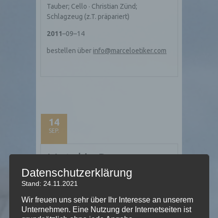
Tauber; Cello · Christian Zünd;
Schlagzeug (z.T. präpariert)
2011
–09–14
bestellen über
info@marceloetiker.com
14
SEP.
Metal in D∆
Datenschutzerklärung
Stand: 24.11.2021
Metal in D∆ für Schwyzerörgeli
Wir freuen uns sehr über Ihr Interesse an unserem
Unternehmen. Eine Nutzung der Internetseiten ist
2011; «mediaphonic cycle»