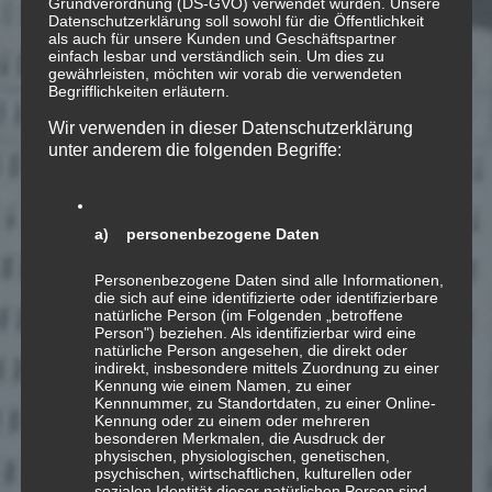
Grundverordnung (DS-GVO) verwendet wurden. Unsere
Datenschutzerklärung soll sowohl für die Öffentlichkeit
als auch für unsere Kunden und Geschäftspartner
einfach lesbar und verständlich sein. Um dies zu
gewährleisten, möchten wir vorab die verwendeten
Begrifflichkeiten erläutern.
Wir verwenden in dieser Datenschutzerklärung
unter anderem die folgenden Begriffe:
14
a) personenbezogene Daten
SEP.
Personenbezogene Daten sind alle Informationen,
Ballade in F∆
die sich auf eine identifizierte oder identifizierbare
natürliche Person (im Folgenden „betroffene
Person") beziehen. Als identifizierbar wird eine
natürliche Person angesehen, die direkt oder
indirekt, insbesondere mittels Zuordnung zu einer
Ballade in F∆ für Schwyzerörgeli
Kennung wie einem Namen, zu einer
Kennnummer, zu Standortdaten, zu einer Online-
Kennung oder zu einem oder mehreren
2011; «mediaphonic cycle»
besonderen Merkmalen, die Ausdruck der
physischen, physiologischen, genetischen,
psychischen, wirtschaftlichen, kulturellen oder
sozialen Identität dieser natürlichen Person sind,