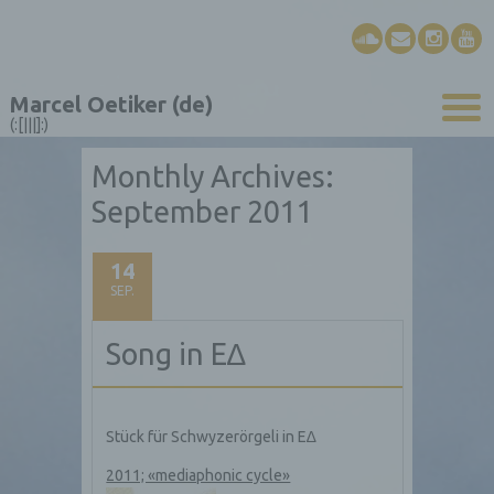
Marcel Oetiker (de)
(:[|||]:)
Monthly Archives:
September 2011
14
SEP.
Song in E∆
Stück für Schwyzerörgeli in E∆
2011; «mediaphonic cycle»