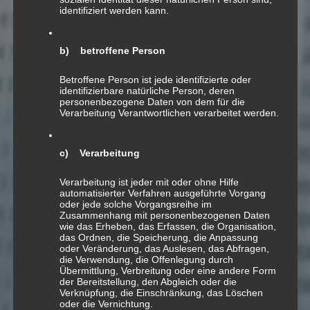
identifiziert werden kann.
b) betroffene Person
Betroffene Person ist jede identifizierte oder
identifizierbare natürliche Person, deren
personenbezogene Daten von dem für die
Verarbeitung Verantwortlichen verarbeitet werden.
14
SEP.
c) Verarbeitung
Song in A∆
Verarbeitung ist jeder mit oder ohne Hilfe
automatisierter Verfahren ausgeführte Vorgang
oder jede solche Vorgangsreihe im
Zusammenhang mit personenbezogenen Daten
wie das Erheben, das Erfassen, die Organisation,
Song in A∆ für Schwyzerörgeli
das Ordnen, die Speicherung, die Anpassung
oder Veränderung, das Auslesen, das Abfragen,
2011; «mediaphonic cycle»
die Verwendung, die Offenlegung durch
Übermittlung, Verbreitung oder eine andere Form
der Bereitstellung, den Abgleich oder die
Verknüpfung, die Einschränkung, das Löschen
oder die Vernichtung.