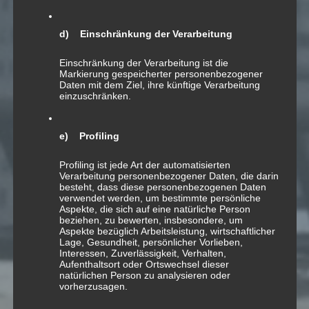
d) Einschränkung der Verarbeitung
Einschränkung der Verarbeitung ist die
Markierung gespeicherter personenbezogener
Daten mit dem Ziel, ihre künftige Verarbeitung
einzuschränken.
14
e) Profiling
SEP.
Profiling ist jede Art der automatisierten
Etude in Bbm («The
Verarbeitung personenbezogener Daten, die darin
besteht, dass diese personenbezogenen Daten
Hacker»)
verwendet werden, um bestimmte persönliche
Aspekte, die sich auf eine natürliche Person
beziehen, zu bewerten, insbesondere, um
Aspekte bezüglich Arbeitsleistung, wirtschaftlicher
Lage, Gesundheit, persönlicher Vorlieben,
Etude in Bbm für Schwyzerörgeli
Interessen, Zuverlässigkeit, Verhalten,
Aufenthaltsort oder Ortswechsel dieser
2011; «mediaphonic cycle»
natürlichen Person zu analysieren oder
vorherzusagen.