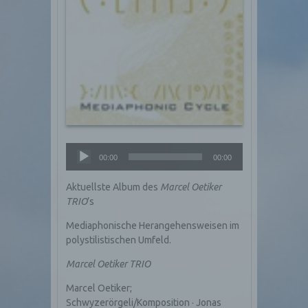
Audio-
00:00
00:00
Player
Aktuellste Album des
Marcel Oetiker
TRIO
’s
Mediaphonische Herangehensweisen im
polystilistischen Umfeld.
Marcel Oetiker TRIO
Marcel Oetiker;
Schwyzerörgeli/Komposition · Jonas