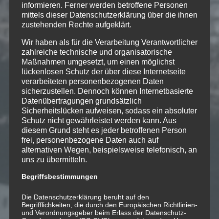
informieren. Ferner werden betroffene Personen
params=»color=ff5500&auto_play=false&hide_relate
mittels dieser Datenschutzerklärung über die ihnen
width=»100%» height=»166″
zustehenden Rechte aufgeklärt.
iframe=»true» /]
Wir haben als für die Verarbeitung Verantwortlicher
zahlreiche technische und organisatorische
Maßnahmen umgesetzt, um einen möglichst
lückenlosen Schutz der über diese Internetseite
verarbeiteten personenbezogenen Daten
sicherzustellen. Dennoch können Internetbasierte
14
Datenübertragungen grundsätzlich
Sicherheitslücken aufweisen, sodass ein absoluter
SEP.
Schutz nicht gewährleistet werden kann. Aus
diesem Grund steht es jeder betroffenen Person
Scherzo in Fm
frei, personenbezogene Daten auch auf
alternativen Wegen, beispielsweise telefonisch, an
uns zu übermitteln.
Scherzo in Fm für Schwyzerörgeli
Begriffsbestimmungen
2011; «mediaphonic cycle»
Die Datenschutzerklärung beruht auf den
Begrifflichkeiten, die durch den Europäischen Richtlinien-
und Verordnungsgeber beim Erlass der Datenschutz-