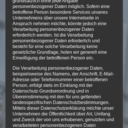
grundsätzlich ohne jede Angabe
personenbezogener Daten möglich. Sofern eine
betroffene Person besondere Services unseres
Unternehmens über unsere Internetseite in
Anspruch nehmen möchte, könnte jedoch eine
Verarbeitung personenbezogener Daten
erforderlich werden. Ist die Verarbeitung
personenbezogener Daten erforderlich und
besteht für eine solche Verarbeitung keine
gesetzliche Grundlage, holen wir generell eine
Einwilligung der betroffenen Person ein.
14
Die Verarbeitung personenbezogener Daten,
beispielsweise des Namens, der Anschrift, E-Mail-
SEP.
Adresse oder Telefonnummer einer betroffenen
Person, erfolgt stets im Einklang mit der
mediaphonic
Datenschutz-Grundverordnung und in
Übereinstimmung mit den für uns geltenden
landesspezifischen Datenschutzbestimmungen.
Mittels dieser Datenschutzerklärung möchte unser
Stück für Schwyzerörgeli und Cello
Unternehmen die Öffentlichkeit über Art, Umfang
und Zweck der von uns erhobenen, genutzten und
[soundcloud
verarbeiteten personenbezogenen Daten
url=»https://api.soundcloud.com/tracks/120182676″