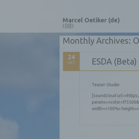
Marcel Oetiker (de)
(:[|||]:)
Monthly Archives:
O
24
ESDA (Beta)
OKT.
Teaser-Studie:
[soundcloud url=»https
params=»color=ff5500&
width=»100%» height=»1