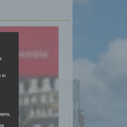
e
 in
mens,
ng