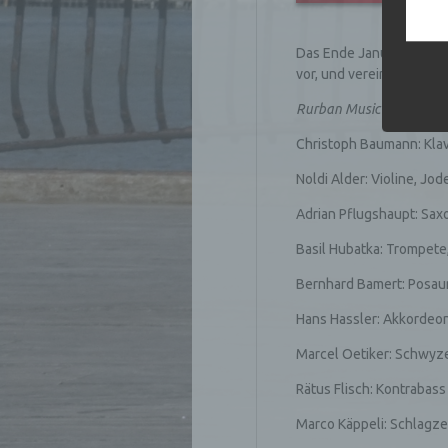
einfac
die ve
Wir v
Das Ende Januar 2012 in
folge
vor, und vereint die vie
Rurban Music Ensemble
Christoph Baumann: Klavi
Noldi Alder: Violine, Jod
Adrian Pflugshaupt: Sax
Basil Hubatka: Trompete
Bernhard Bamert: Posa
Hans Hassler: Akkordeo
Marcel Oetiker: Schwyze
Rätus Flisch: Kontrabass
Marco Käppeli: Schlagz