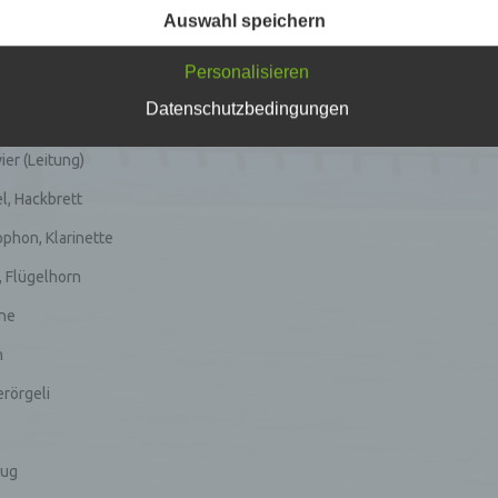
h lesbar und verständlich sein. Um dies zu gewährleisten, möchten wir
Auswahl speichern
rwendeten Begrifflichkeiten erläutern.
erwenden in dieser Datenschutzerklärung unter anderem die
 Altdorf erfolgreich uraufgeführte Musiktheater
WYSEL
liegt nun als
Rem
Personalisieren
nden Begriffe:
lschichtige Komposition mit den illustren Solisten aus den verschiedenst
Datenschutzbedingungen
er (Leitung)
a) personenbezogene Daten
el, Hackbrett
Personenbezogene Daten sind alle Informationen, die sich auf eine
identifizierte oder identifizierbare natürliche Person (im Folgenden
ophon, Klarinette
„betroffene Person") beziehen. Als identifizierbar wird eine natürliche 
angesehen, die direkt oder indirekt, insbesondere mittels Zuordnung z
, Flügelhorn
Kennung wie einem Namen, zu einer Kennnummer, zu Standortdaten,
einer Online-Kennung oder zu einem oder mehreren besonderen
une
Merkmalen, die Ausdruck der physischen, physiologischen, genetische
psychischen, wirtschaftlichen, kulturellen oder sozialen Identität dieser
n
natürlichen Person sind, identifiziert werden kann.
rörgeli
b) betroffene Person
Betroffene Person ist jede identifizierte oder identifizierbare natürliche
eug
Person, deren personenbezogene Daten von dem für die Verarbeitung