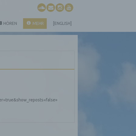
HÖREN
MEHR
[ENGLISH]
er=true&show_reposts=false»