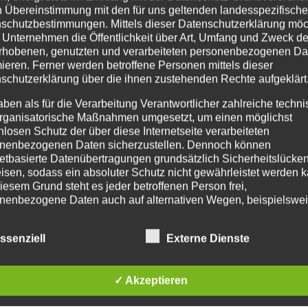
n Übereinstimmung mit den für uns geltenden landesspezifisch
schutzbestimmungen. Mittels dieser Datenschutzerklärung mö
 Unternehmen die Öffentlichkeit über Art, Umfang und Zweck de
rhobenen, genutzten und verarbeiteten personenbezogenen Da
mieren. Ferner werden betroffene Personen mittels dieser
schutzerklärung über die ihnen zustehenden Rechte aufgeklärt
aben als für die Verarbeitung Verantwortlicher zahlreiche techn
rganisatorische Maßnahmen umgesetzt, um einen möglichst
nlosen Schutz der über diese Internetseite verarbeiteten
nenbezogenen Daten sicherzustellen. Dennoch können
netbasierte Datenübertragungen grundsätzlich Sicherheitslücke
isen, sodass ein absoluter Schutz nicht gewährleistet werden k
iesem Grund steht es jeder betroffenen Person frei,
nenbezogene Daten auch auf alternativen Wegen, beispielswe
onisch, an uns zu übermitteln.
ffsbestimmungen
ssenziell
Externe Dienste
tenschutzerklärung beruht auf den Begrifflichkeiten, die durch den
ischen Richtlinien- und Verordnungsgeber beim Erlass der Datenschut
✓ Akzeptieren
verordnung (DS-GVO) verwendet wurden. Unsere Datenschutzerklärun
 für die Öffentlichkeit als auch für unsere Kunden und Geschäftspartne