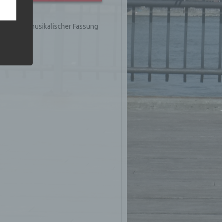
 vorab
ix
in rein musikalischer Fassung
en Genres.
Person
u einer
 zu
n,