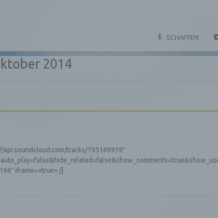
SCHAFFEN
ktober 2014
://api.soundcloud.com/tracks/195169919″
auto_play=false&hide_related=false&show_comments=true&show_us
66″ iframe=»true» /]