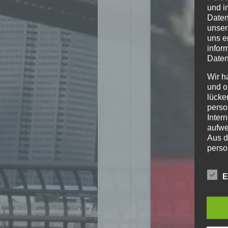
und i
Daten
unser
uns e
infor
Daten
Wir h
und o
lücke
perso
Inter
aufwe
Aus d
perso
telef
Begri
E
Die Da
Europä
Grund
sowohl