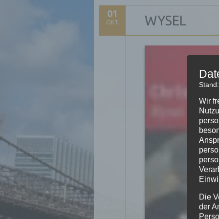
01
WYSEL
OKT.
Dat
Stand:
Wir f
Nutzu
perso
beson
Anspr
perso
perso
Verar
Einwi
Die V
der A
Perso