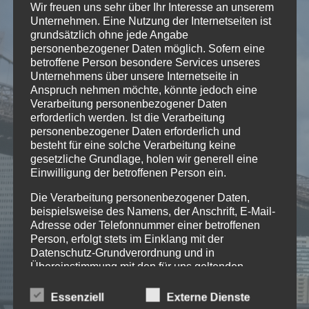
Wir freuen uns sehr über Ihr Interesse an unserem
Unternehmen. Eine Nutzung der Internetseiten ist
grundsätzlich ohne jede Angabe
Stück für Klavier, Schwyzerörgeli,
personenbezogener Daten möglich. Sofern eine
Schlagzeug Set und diskrete
betroffene Person besondere Services unseres
Unternehmens über unsere Internetseite in
Elektronische Umgebung
Anspruch nehmen möchte, könnte jedoch eine
[soundcloud
Verarbeitung personenbezogener Daten
url=»https://api.soundcloud.com/tracks/206893922″
erforderlich werden. Ist die Verarbeitung
params=»color=ff5500&auto_play=false&hide_relate
personenbezogener Daten erforderlich und
width=»100%» height=»166″
besteht für eine solche Verarbeitung keine
iframe=»true» /]
gesetzliche Grundlage, holen wir generell eine
Einwilligung der betroffenen Person ein.
Die Verarbeitung personenbezogener Daten,
beispielsweise des Namens, der Anschrift, E-Mail-
Adresse oder Telefonnummer einer betroffenen
Person, erfolgt stets im Einklang mit der
Datenschutz-Grundverordnung und in
11
Übereinstimmung mit den für uns geltenden
MÄRZ
landesspezifischen Datenschutzbestimmungen.
Mittels dieser Datenschutzerklärung möchte unser
Essenziell
Externe Dienste
Unternehmen die Öffentlichkeit über Art, Umfang