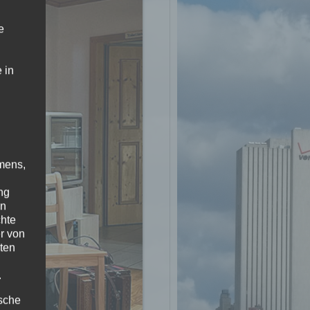
e
 in
mens,
ng
en
chte
r von
ten
.
ische