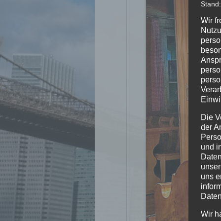
Stand:
Wir f
Nutzu
perso
beson
Anspr
perso
perso
Verar
Einwi
Die V
der A
Perso
und i
Daten
unser
uns e
infor
Daten
Wir h