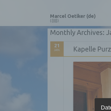
Marcel Oetiker (de)
(:[|||]:)
Monthly Archives:
J
21
Kapelle Purz
JAN.
Dat