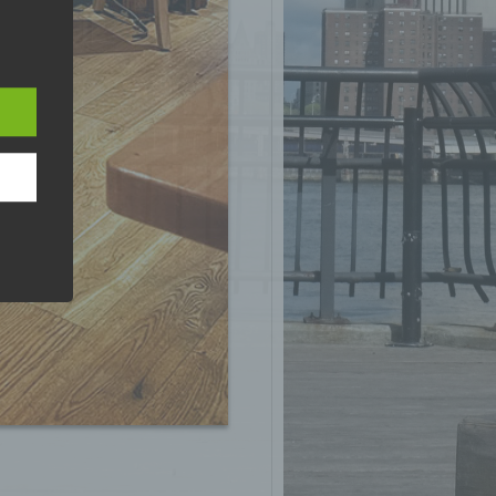
n
ann.
ise
z-
g soll
r
 vorab