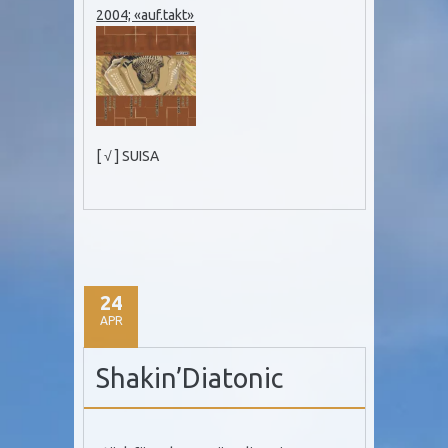
2004; «auf.takt»
[ √ ] SUISA
24
APR
Shakin’Diatonic