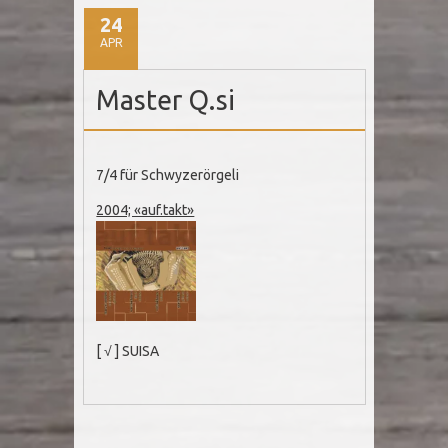
24
APR
Master Q.si
7/4 für Schwyzerörgeli
2004; «auf.takt»
[ √ ] SUISA