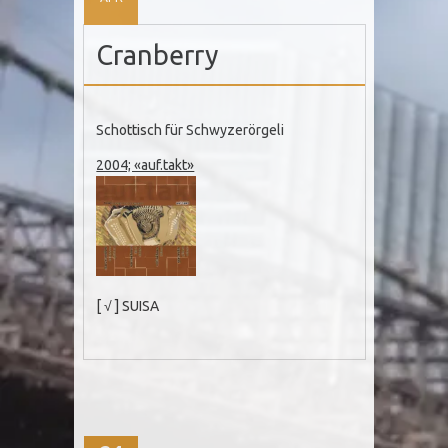
Cranberry
Schottisch für Schwyzerörgeli
2004; «auf.takt»
[ √ ] SUISA