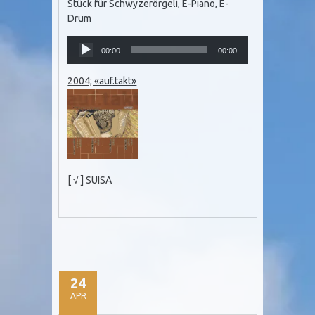
Stück für Schwyzerörgeli, E-Piano, E-
Drum
Audio
00:00
00:00
Player
2004; «auf.takt»
[ √ ] SUISA
24
APR