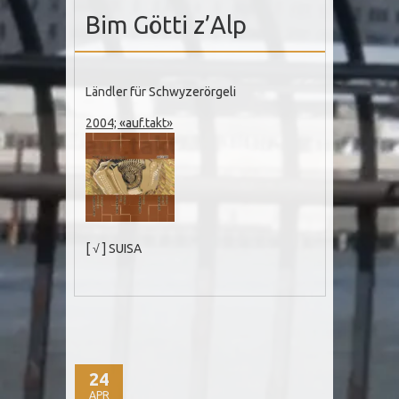
Bim Götti z’Alp
Ländler für Schwyzerörgeli
2004; «auf.takt»
[ √ ] SUISA
24
APR