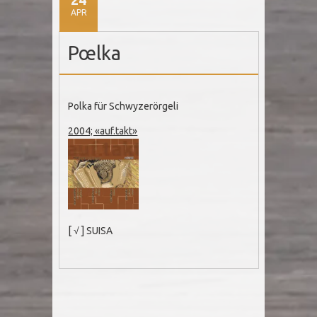
APR
Pœlka
Polka für Schwyzerörgeli
2004; «auf.takt»
[ √ ] SUISA