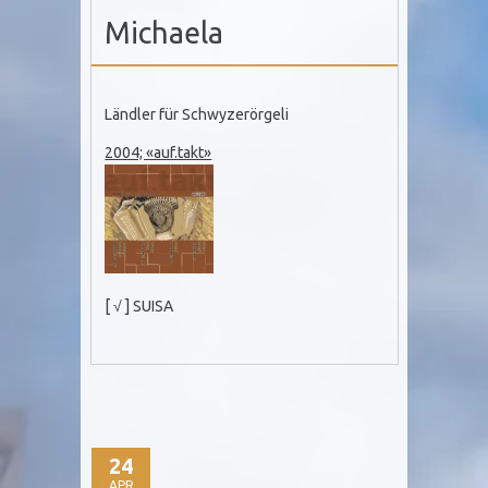
Michaela
Ländler für Schwyzerörgeli
2004; «auf.takt»
[ √ ] SUISA
24
APR