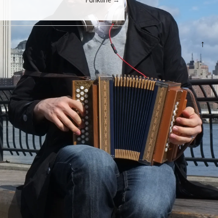
Funkline
→
↑