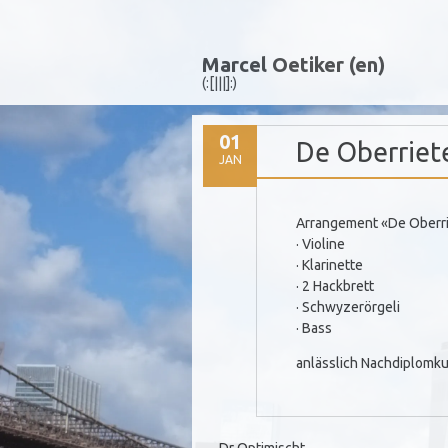
Marcel Oetiker (en)
(:[|||]:)
01
De Oberriet
JAN
Arrangement «De Oberrie
· Violine
· Klarinette
· 2 Hackbrett
· Schwyzerörgeli
· Bass
anlässlich Nachdiplomk