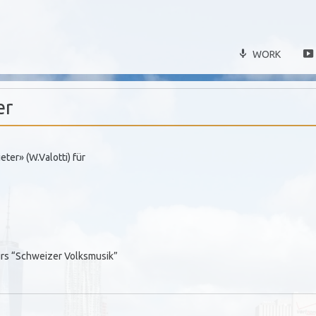
WORK
er
ter» (W.Valotti) für
urs “Schweizer Volksmusik”