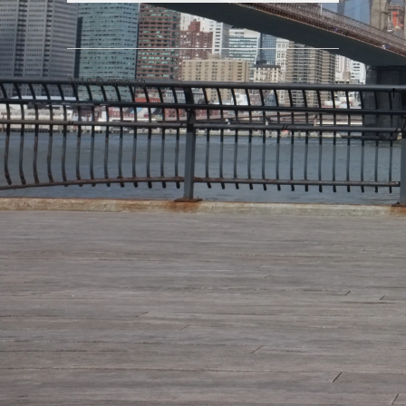
2019 © moe.ag
↑