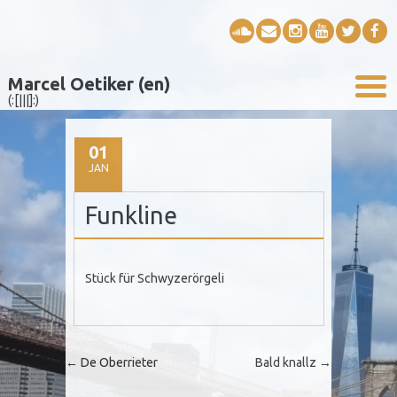
Marcel Oetiker (en)
(:[|||]:)
01
JAN
Funkline
Stück für Schwyzerörgeli
Post navigation
←
De Oberrieter
Bald knallz
→