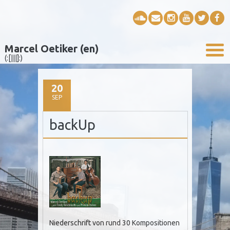
Marcel Oetiker (en)
(:[|||]:)
20
SEP
backUp
Niederschrift von rund 30 Kompositionen