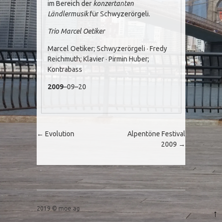
im Bereich der
konzertanten
Ländlermusik
für Schwyzerörgeli.
Trio Marcel Oetiker
Marcel Oetiker; Schwyzerörgeli · Fredy
Reichmuth; Klavier · Pirmin Huber;
Kontrabass
2009
–09–20
Post navigation
←
Evolution
Alpentöne Festival
2009
→
2019 © moe.ag
↑