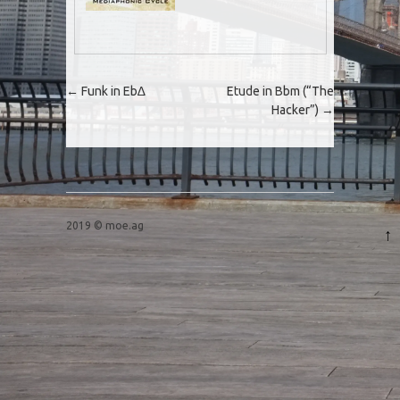
Post navigation
←
Funk in Eb∆
Etude in Bbm (“The
Hacker”)
→
2019 © moe.ag
↑