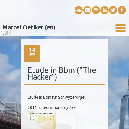
Marcel Oetiker (en)
(:[|||]:)
14
SEP
Etude in Bbm (“The
Hacker”)
Etude in Bbm für Schwyzerörgeli
2011; «mediaphonic cycle»