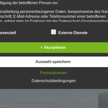
lligung der betroffenen Person ein.
erarbeitung personenbezogener Daten, beispielsweise des Na
nschrift, E-Mail-Adresse oder Telefonnummer einer betroffenen
n, erfolgt stets im Einklang mit der Datenschutz-Grundverordnu
n Übereinstimmung mit den für uns geltenden landesspezifisch
schutzbestimmungen. Mittels dieser Datenschutzerklärung mö
ssenziell
Externe Dienste
 Unternehmen die Öffentlichkeit über Art, Umfang und Zweck de
rhobenen, genutzten und verarbeiteten personenbezogenen Da
mieren. Ferner werden betroffene Personen mittels dieser
✓ Akzeptieren
schutzerklärung über die ihnen zustehenden Rechte aufgeklärt
aben als für die Verarbeitung Verantwortlicher zahlreiche techn
Auswahl speichern
rganisatorische Maßnahmen umgesetzt, um einen möglichst
nlosen Schutz der über diese Internetseite verarbeiteten
Personalisieren
nenbezogenen Daten sicherzustellen. Dennoch können
netbasierte Datenübertragungen grundsätzlich Sicherheitslücke
Datenschutzbedingungen
isen, sodass ein absoluter Schutz nicht gewährleistet werden k
iesem Grund steht es jeder betroffenen Person frei,
nenbezogene Daten auch auf alternativen Wegen, beispielswe
onisch, an uns zu übermitteln.
ffsbestimmungen