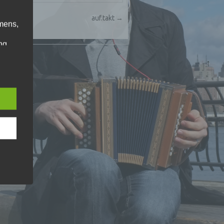
auf.takt
→
mens,
ng
en
↑
chte
r von
ten
.
ische
n
ann.
ise