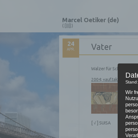
Marcel Oetiker (de)
(:[|||]:)
24
Vater
APR.
Walzer für Schwyzerörg
Dat
2004; «auf.takt»
Stand:
Wir f
Nutzu
perso
beson
Anspr
[ √ ] SUISA
perso
perso
Verar