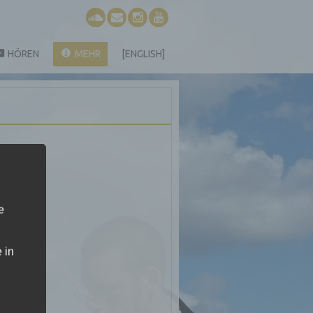
HÖREN
MEHR
[ENGLISH]
e
 in