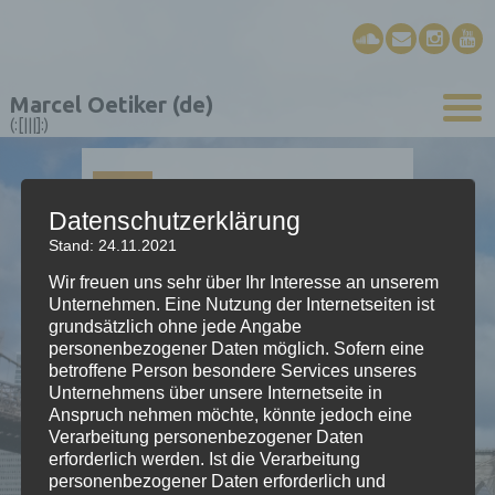
Marcel Oetiker (de)
(:[|||]:)
01
JAN.
Datenschutzerklärung
Stand: 24.11.2021
Purzelbaum
Wir freuen uns sehr über Ihr Interesse an unserem
Unternehmen. Eine Nutzung der Internetseiten ist
grundsätzlich ohne jede Angabe
Schottisch für Schwyzerörgeli
personenbezogener Daten möglich. Sofern eine
betroffene Person besondere Services unseres
2006; «Alprausch I»
Unternehmens über unsere Internetseite in
Anspruch nehmen möchte, könnte jedoch eine
Verarbeitung personenbezogener Daten
erforderlich werden. Ist die Verarbeitung
personenbezogener Daten erforderlich und