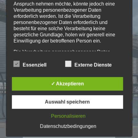
Anspruch nehmen möchte, könnte jedoch eine
Verarbeitung personenbezogener Daten
erforderlich werden. Ist die Verarbeitung
2018; YouTube
personenbezogener Daten erforderlich und
besteht für eine solche Verarbeitung keine
gesetzliche Grundlage, holen wir generell eine
Einwilligung der betroffenen Person ein.
Die Verarbeitung personenbezogener Daten,
beispielsweise des Namens, der Anschrift, E-Mail-
Adresse oder Telefonnummer einer betroffenen
Essenziell
Externe Dienste
Person, erfolgt stets im Einklang mit der
Datenschutz-Grundverordnung und in
Übereinstimmung mit den für uns geltenden
✓ Akzeptieren
landesspezifischen Datenschutzbestimmungen.
Mittels dieser Datenschutzerklärung möchte unser
Unternehmen die Öffentlichkeit über Art, Umfang
Auswahl speichern
und Zweck der von uns erhobenen, genutzten und
verarbeiteten personenbezogenen Daten
Personalisieren
informieren. Ferner werden betroffene Personen
mittels dieser Datenschutzerklärung über die ihnen
Datenschutzbedingungen
[ √ ] SUISA
zustehenden Rechte aufgeklärt.