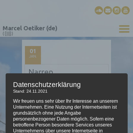
Marcel Oetiker (de)
(:[|||]:)
01
JAN.
Narren
Datenschutzerklärung
Stand: 24.11.2021
Stück für Schwyzerörgeli/+ (erweitertes
Modell)
Wir freuen uns sehr über Ihr Interesse an unserem
Unternehmen. Eine Nutzung der Internetseiten ist
2007; Al(l)one
grundsätzlich ohne jede Angabe
personenbezogener Daten möglich. Sofern eine
betroffene Person besondere Services unseres
Unternehmens über unsere Internetseite in