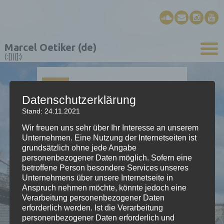
Marcel Oetiker (de)
(:[|||]:)
01
JAN.
Datenschutzerklärung
Stand: 24.11.2021
Bald knallz
Wir freuen uns sehr über Ihr Interesse an unserem
Unternehmen. Eine Nutzung der Internetseiten ist
grundsätzlich ohne jede Angabe
Ländler für Schwyzerörgeli
personenbezogener Daten möglich. Sofern eine
betroffene Person besondere Services unseres
Audio-
Unternehmens über unsere Internetseite in
00:00
00:00
Player
Anspruch nehmen möchte, könnte jedoch eine
Verarbeitung personenbezogener Daten
2008; «Alprausch II»
erforderlich werden. Ist die Verarbeitung
personenbezogener Daten erforderlich und