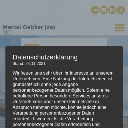
Marcel Oetiker (de)
(:[|||]:)
01
JAN.
Datenschutzerklärung
Stand: 24.11.2021
Five
Wir freuen uns sehr über Ihr Interesse an unserem
Unternehmen. Eine Nutzung der Internetseiten ist
grundsätzlich ohne jede Angabe
Stück für E-Piano, Schwyzerörgeli, Bass,
personenbezogener Daten möglich. Sofern eine
betroffene Person besondere Services unseres
Schlagzeug
Unternehmens über unsere Internetseite in
Anspruch nehmen möchte, könnte jedoch eine
Verarbeitung personenbezogener Daten
erforderlich werden. Ist die Verarbeitung
Post navigation
←
noch einen
Länntisch
→
personenbezogener Daten erforderlich und