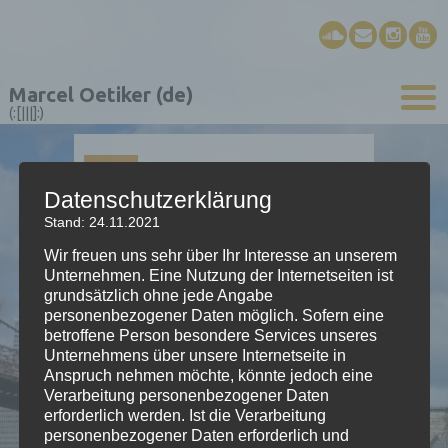
Marcel Oetiker (de)
(:[|||]:)
01
JAN.
Datenschutzerklärung
Stand: 24.11.2021
uf dä Siebneralp
Wir freuen uns sehr über Ihr Interesse an unserem
Unternehmen. Eine Nutzung der Internetseiten ist
grundsätzlich ohne jede Angabe
Stück für Schwyzerörgeli
personenbezogener Daten möglich. Sofern eine
betroffene Person besondere Services unseres
2011; WIDDERTÄKTIGS
Unternehmens über unsere Internetseite in
Anspruch nehmen möchte, könnte jedoch eine
Verarbeitung personenbezogener Daten
erforderlich werden. Ist die Verarbeitung
personenbezogener Daten erforderlich und