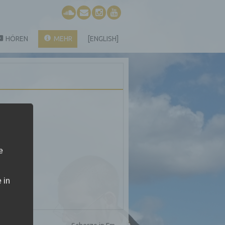
HÖREN
MEHR
[ENGLISH]
e
 in