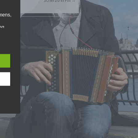
Scherzo in Fm
→
mens,
ng
↑
en
chte
r von
ten
.
ische
n
ann.
ise