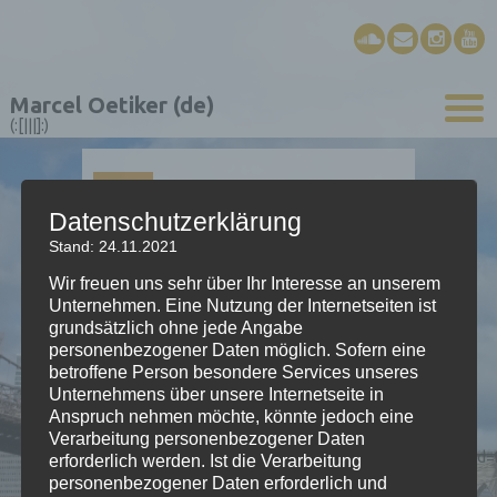
Marcel Oetiker (de)
(:[|||]:)
31
AUG.
Datenschutzerklärung
Stand: 24.11.2021
NATURE EFFECTS
Wir freuen uns sehr über Ihr Interesse an unserem
Unternehmen. Eine Nutzung der Internetseiten ist
grundsätzlich ohne jede Angabe
community composition
personenbezogener Daten möglich. Sofern eine
betroffene Person besondere Services unseres
forum.SCHWYZEROERGELI.com
Unternehmens über unsere Internetseite in
[soundcloud
Anspruch nehmen möchte, könnte jedoch eine
url=»https://api.soundcloud.com/tracks/220952628″
Verarbeitung personenbezogener Daten
params=»color=ff5500&auto_play=false&hide_relate
erforderlich werden. Ist die Verarbeitung
width=»100%» height=»166″
personenbezogener Daten erforderlich und