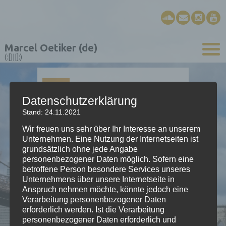
Marcel Oetiker (de)
(:[|||]:)
01
AUG.
Datenschutzerklärung
Stand: 24.11.2021
Theater Casino Zug /
Wir freuen uns sehr über Ihr Interesse an unserem
Keynote Jazz
Unternehmen. Eine Nutzung der Internetseiten ist
grundsätzlich ohne jede Angabe
personenbezogener Daten möglich. Sofern eine
betroffene Person besondere Services unseres
01.08.2018 | 19:45 Uhr (freier Eintritt)
Unternehmens über unsere Internetseite in
Kapelle
Anspruch nehmen möchte, könnte jedoch eine
Purzelbaum
(Oetiker/Mark/Barmettler)
Verarbeitung personenbezogener Daten
www.theatercasino.ch > Programm >
erforderlich werden. Ist die Verarbeitung
01.08.2018
personenbezogener Daten erforderlich und
6300 Zug > Artherstrasse 2–4 > Theater