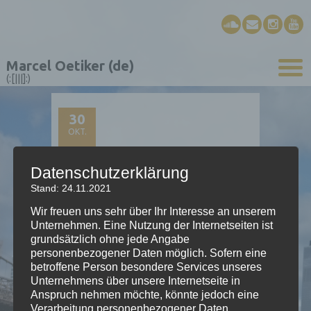
Marcel Oetiker (de)
(:[|||]:)
30
OKT.
d_i__s__
Datenschutzerklärung
_T____a____n__
Stand: 24.11.2021
_z__e_n
Wir freuen uns sehr über Ihr Interesse an unserem
Unternehmen. Eine Nutzung der Internetseiten ist
grundsätzlich ohne jede Angabe
personenbezogener Daten möglich. Sofern eine
betroffene Person besondere Services unseres
Unternehmens über unsere Internetseite in
Anspruch nehmen möchte, könnte jedoch eine
Verarbeitung personenbezogener Daten