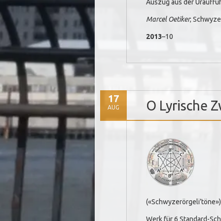
Auszug aus der Urauff
Marcel Oetiker
; Schwyzer
2013
–10
17
O Lyrische Z
AUG
(«Schwyzerörgeli’töne»)
Werk für 6 Standard-Schw