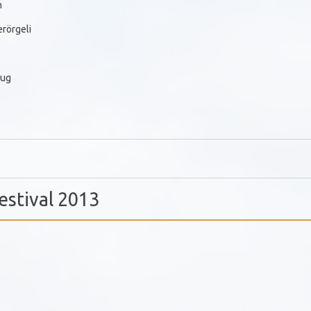
n
rörgeli
eug
estival 2013