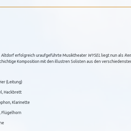
 Altdorf erfolgreich uraufgeführte Musiktheater
WYSEL
liegt nun als
Rem
lschichtige Komposition mit den illustren Solisten aus den verschiedenst
er (Leitung)
el, Hackbrett
ophon, Klarinette
, Flügelhorn
une