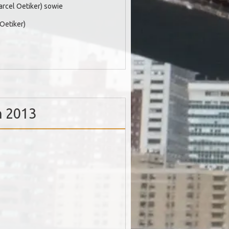
arcel Oetiker) sowie
 Oetiker)
n 2013