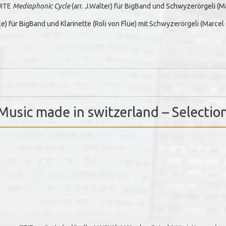
UITE
Mediaphonic Cycle
(arr. J.Walter) für BigBand und Schwyzerörgeli (M
le) für BigBand und Klarinette (Roli von Flüe) mit Schwyzerörgeli (Marcel
usic made in switzerland – Selectio