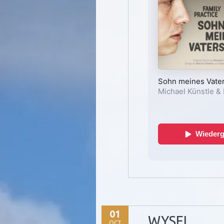
01
WYSEL
OCT