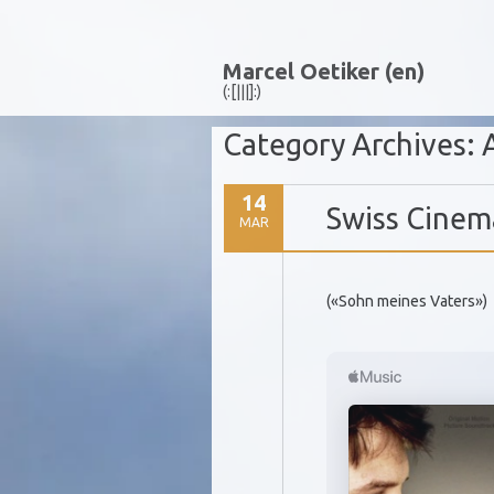
Marcel Oetiker (en)
(:[|||]:)
Category Archives:
14
Swiss Cinema
MAR
(«Sohn meines Vaters»)