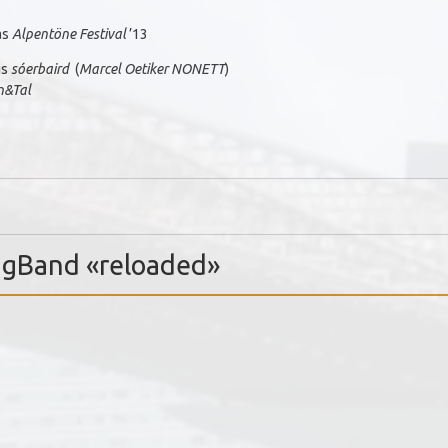
as
Alpentöne Festival
’13
us
sóerbaird
(
Marcel Oetiker NONETT
)
n&Tal
gBand «reloaded»