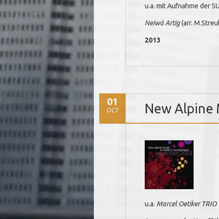
u.a. mit Aufnahme der S
Neiwä Artig
(arr. M.Streu
2013
01
New Alpine M
OCT
u.a.
Marcel Oetiker TRIO