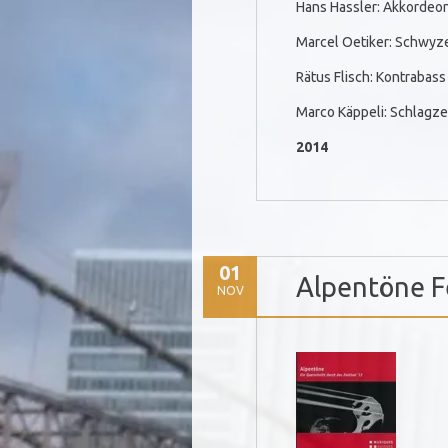
Hans Hassler: Akkordeo
Marcel Oetiker: Schwyze
Rätus Flisch: Kontrabass
Marco Käppeli: Schlagz
2014
01
Alpentöne F
NOV