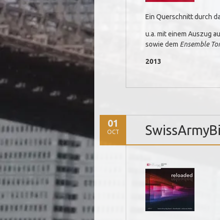
Ein Querschnitt durch d
u.a. mit einem Auszug a
sowie dem
Ensemble To
2013
01
SwissArmyBi
OCT