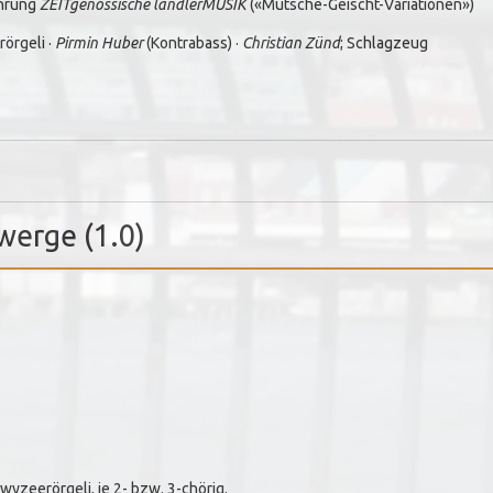
ührung
ZEITgenössische ländlerMUSIK
(«Mütsche-Geischt-Variationen»)
örgeli ·
Pirmin Huber
(Kontrabass) ·
Christian Zünd
; Schlagzeug
werge (1.0)
yzeerörgeli, je 2- bzw. 3-chörig.