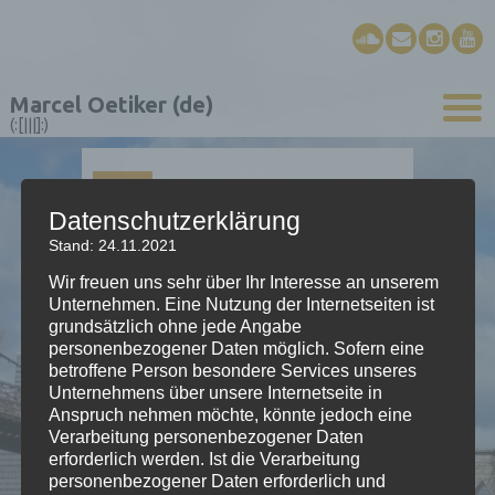
Marcel Oetiker (de)
(:[|||]:)
14
SEP.
Datenschutzerklärung
Stand: 24.11.2021
Ballade in Am
Wir freuen uns sehr über Ihr Interesse an unserem
Unternehmen. Eine Nutzung der Internetseiten ist
grundsätzlich ohne jede Angabe
Ballade in Am für Schwyzerörgeli
personenbezogener Daten möglich. Sofern eine
betroffene Person besondere Services unseres
2011; «mediaphonic cycle»
Unternehmens über unsere Internetseite in
Anspruch nehmen möchte, könnte jedoch eine
Verarbeitung personenbezogener Daten
erforderlich werden. Ist die Verarbeitung
personenbezogener Daten erforderlich und