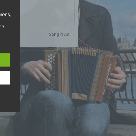
mens,
ng
en
Song in A∆
→
chte
r von
ten
↑
.
ische
n
ann.
ise