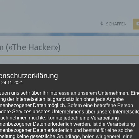
SCHAFFEN
m («The Hacker»)
erörgeli
enschutzerklärung
le»
 24.11.2021
reuen uns sehr über Ihr Interesse an unserem Unternehmen. Ein
ng der Internetseiten ist grundsätzlich ohne jede Angabe
nenbezogener Daten möglich. Sofern eine betroffene Person
dere Services unseres Unternehmens über unsere Internetseite
uch nehmen möchte, könnte jedoch eine Verarbeitung
://api.soundcloud.com/tracks/120183584″
nenbezogener Daten erforderlich werden. Ist die Verarbeitung
nenbezogener Daten erforderlich und besteht für eine solche
auto_play=false&hide_related=false&show_comments=true&show_us
beitung keine gesetzliche Grundlage, holen wir generell eine
66″ iframe=»true» /]