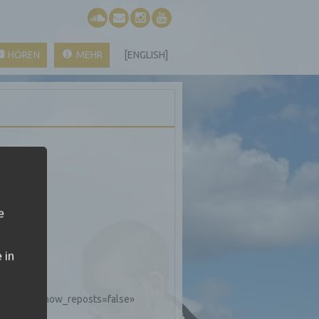
HÖREN
MEHR
[ENGLISH]
e
 in
er=true&show_reposts=false»