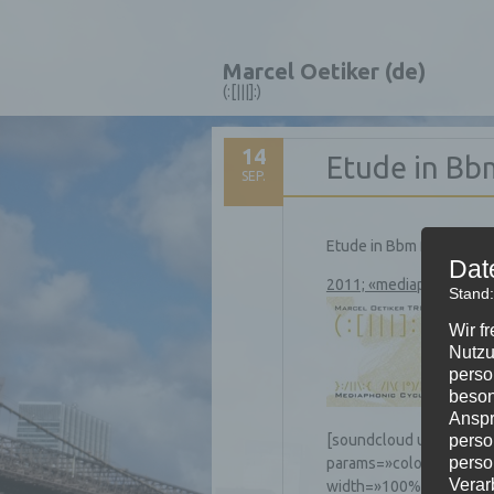
Marcel Oetiker (de)
(:[|||]:)
14
Etude in Bb
SEP.
Etude in Bbm für Schwyz
Dat
2011; «mediaphonic cyc
Stand:
Wir f
Nutzu
perso
beson
Anspr
[soundcloud url=»https
perso
perso
params=»color=ff5500&
Verar
width=»100%» height=»1