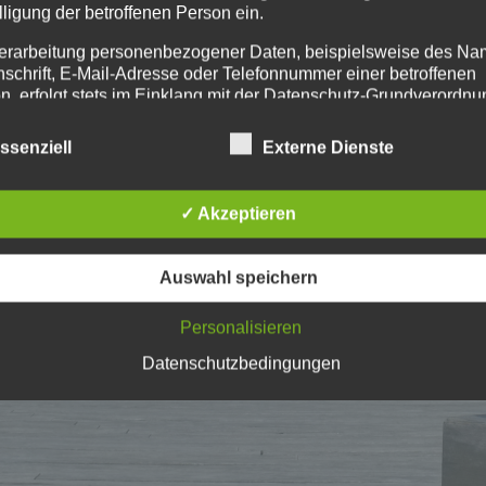
lligung der betroffenen Person ein.
en, Schwyzerörgeli
erarbeitung personenbezogener Daten, beispielsweise des Na
nschrift, E-Mail-Adresse oder Telefonnummer einer betroffenen
n, erfolgt stets im Einklang mit der Datenschutz-Grundverordnu
n Übereinstimmung mit den für uns geltenden landesspezifisch
schutzbestimmungen. Mittels dieser Datenschutzerklärung mö
ssenziell
Externe Dienste
 Unternehmen die Öffentlichkeit über Art, Umfang und Zweck de
rhobenen, genutzten und verarbeiteten personenbezogenen Da
mieren. Ferner werden betroffene Personen mittels dieser
✓ Akzeptieren
schutzerklärung über die ihnen zustehenden Rechte aufgeklärt
aben als für die Verarbeitung Verantwortlicher zahlreiche techn
Auswahl speichern
rganisatorische Maßnahmen umgesetzt, um einen möglichst
nlosen Schutz der über diese Internetseite verarbeiteten
Personalisieren
nenbezogenen Daten sicherzustellen. Dennoch können
netbasierte Datenübertragungen grundsätzlich Sicherheitslücke
Datenschutzbedingungen
isen, sodass ein absoluter Schutz nicht gewährleistet werden k
iesem Grund steht es jeder betroffenen Person frei,
nenbezogene Daten auch auf alternativen Wegen, beispielswe
onisch, an uns zu übermitteln.
ffsbestimmungen