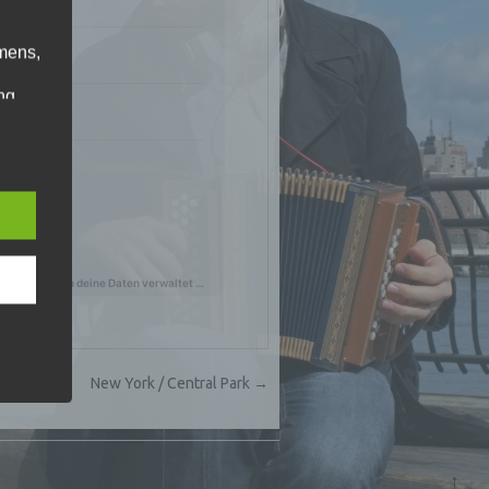
mens,
ng
en
chte
r von
ten
.
ische
n
ann.
New York / Central Park
→
ise
↑