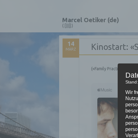
Marcel Oetiker (de)
(:[|||]:)
14
Kinostart: 
MÄRZ
(«Family Practice»)
Dat
Stand:
Wir f
Nutzu
perso
beson
Anspr
perso
perso
Verar