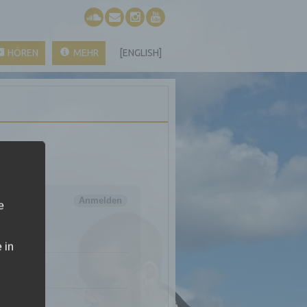
HÖREN
MEHR
[ENGLISH]
e
 in