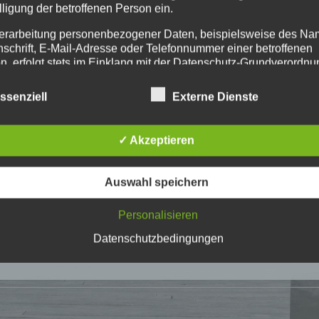
lligung der betroffenen Person ein.
erarbeitung personenbezogener Daten, beispielsweise des Na
nschrift, E-Mail-Adresse oder Telefonnummer einer betroffenen
n, erfolgt stets im Einklang mit der Datenschutz-Grundverordnu
n Übereinstimmung mit den für uns geltenden landesspezifisch
schutzbestimmungen. Mittels dieser Datenschutzerklärung mö
ssenziell
Externe Dienste
 Unternehmen die Öffentlichkeit über Art, Umfang und Zweck de
rhobenen, genutzten und verarbeiteten personenbezogenen Da
mieren. Ferner werden betroffene Personen mittels dieser
✓ Akzeptieren
schutzerklärung über die ihnen zustehenden Rechte aufgeklärt
aben als für die Verarbeitung Verantwortlicher zahlreiche techn
Auswahl speichern
rganisatorische Maßnahmen umgesetzt, um einen möglichst
nlosen Schutz der über diese Internetseite verarbeiteten
Personalisieren
nenbezogenen Daten sicherzustellen. Dennoch können
netbasierte Datenübertragungen grundsätzlich Sicherheitslücke
Datenschutzbedingungen
isen, sodass ein absoluter Schutz nicht gewährleistet werden k
iesem Grund steht es jeder betroffenen Person frei,
nenbezogene Daten auch auf alternativen Wegen, beispielswe
onisch, an uns zu übermitteln.
ffsbestimmungen