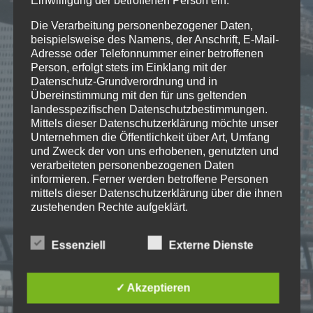
Einwilligung der betroffenen Person ein.
Bass.
Die Verarbeitung personenbezogener Daten,
verfügbar in den gängigen
beispielsweise des Namens, der Anschrift, E-Mail-
Musikdiensten:
Adresse oder Telefonnummer einer betroffenen
AppleMusic
,
Spotify
,
Deezer
,
iTunes
,
Person, erfolgt stets im Einklang mit der
YouTube Music
, …
Datenschutz-Grundverordnung und in
Übereinstimmung mit den für uns geltenden
landesspezifischen Datenschutzbestimmungen.
Mittels dieser Datenschutzerklärung möchte unser
Unternehmen die Öffentlichkeit über Art, Umfang
und Zweck der von uns erhobenen, genutzten und
verarbeiteten personenbezogenen Daten
07
informieren. Ferner werden betroffene Personen
DEZ.
mittels dieser Datenschutzerklärung über die ihnen
zustehenden Rechte aufgeklärt.
[1 Jahr]
Wir haben als für die Verarbeitung Verantwortlicher
Essenziell
Externe Dienste
zahlreiche technische und organisatorische
«4DECADES»
Maßnahmen umgesetzt, um einen möglichst
lückenlosen Schutz der über diese Internetseite
✓ Akzeptieren
verarbeiteten personenbezogenen Daten
sicherzustellen. Dennoch können Internetbasierte