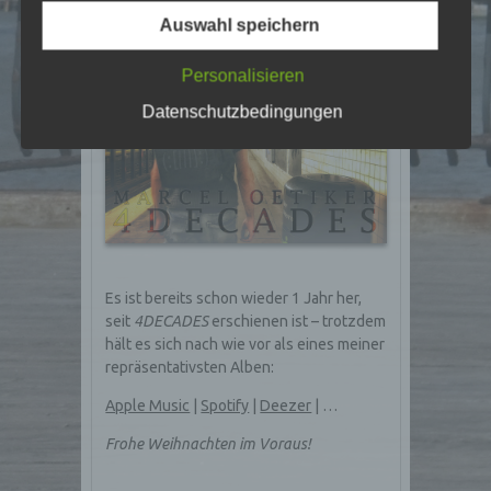
Datenübertragungen grundsätzlich
Auswahl speichern
Sicherheitslücken aufweisen, sodass ein absoluter
Schutz nicht gewährleistet werden kann. Aus
diesem Grund steht es jeder betroffenen Person
Personalisieren
frei, personenbezogene Daten auch auf
Datenschutzbedingungen
alternativen Wegen, beispielsweise telefonisch, an
uns zu übermitteln.
Begriffsbestimmungen
Die Datenschutzerklärung beruht auf den
Begrifflichkeiten, die durch den Europäischen Richtlinien-
und Verordnungsgeber beim Erlass der Datenschutz-
Grundverordnung (DS-GVO) verwendet wurden. Unsere
Datenschutzerklärung soll sowohl für die Öffentlichkeit
Es ist bereits schon wieder 1 Jahr her,
als auch für unsere Kunden und Geschäftspartner
seit
4DECADES
erschienen ist – trotzdem
einfach lesbar und verständlich sein. Um dies zu
gewährleisten, möchten wir vorab die verwendeten
hält es sich nach wie vor als eines meiner
Begrifflichkeiten erläutern.
repräsentativsten Alben:
Wir verwenden in dieser Datenschutzerklärung
Apple Music
|
Spotify
|
Deezer
| …
unter anderem die folgenden Begriffe:
Frohe Weihnachten im Voraus!