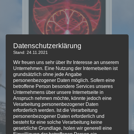
Datenschutzerklärung
Stand: 24.11.2021
Wir freuen uns sehr über Ihr Interesse an unserem
Unternehmen. Eine Nutzung der Internetseiten ist
grundsätzlich ohne jede Angabe
personenbezogener Daten möglich. Sofern eine
betroffene Person besondere Services unseres
Unternehmens über unsere Internetseite in
Anspruch nehmen möchte, könnte jedoch eine
Verarbeitung personenbezogener Daten
erforderlich werden. Ist die Verarbeitung
Marcel Oetiker
·
round table [teaser solo/trio]
personenbezogener Daten erforderlich und
besteht für eine solche Verarbeitung keine
Stück für Standard Schwyzerörgeli –
gesetzliche Grundlage, holen wir generell eine
Solo, oder auch im Trio mit Klavier und