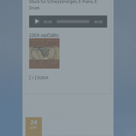
Stück für Schwyzerörgeli, E-Piano, E-
Drum
Audio-
00:00
00:00
Player
2004; «auf.takt»
[ √ ] SUISA
24
APR.