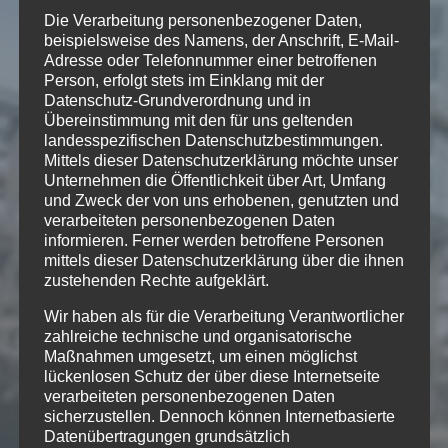
Die Verarbeitung personenbezogener Daten,
beispielsweise des Namens, der Anschrift, E-Mail-
Adresse oder Telefonnummer einer betroffenen
Person, erfolgt stets im Einklang mit der
Datenschutz-Grundverordnung und in
24
Übereinstimmung mit den für uns geltenden
APR.
landesspezifischen Datenschutzbestimmungen.
Mittels dieser Datenschutzerklärung möchte unser
Unternehmen die Öffentlichkeit über Art, Umfang
Bim Götti z’Alp
und Zweck der von uns erhobenen, genutzten und
verarbeiteten personenbezogenen Daten
informieren. Ferner werden betroffene Personen
mittels dieser Datenschutzerklärung über die ihnen
Ländler für Schwyzerörgeli
zustehenden Rechte aufgeklärt.
2004; «auf.takt»
Wir haben als für die Verarbeitung Verantwortlicher
zahlreiche technische und organisatorische
Maßnahmen umgesetzt, um einen möglichst
lückenlosen Schutz der über diese Internetseite
verarbeiteten personenbezogenen Daten
sicherzustellen. Dennoch können Internetbasierte
Datenübertragungen grundsätzlich
[ √ ] SUISA