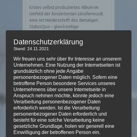
Erstes selbst produziertes Album im
Umfeld der
konzertanten Ländlermusik
;
eine Art Niederschrift des damaligen
StatusQuo – gleichzeitige
Wiederankunft in der konzertanten
Musikszene. Vorausahnende
Datenschutzerklärung
Musikansätze in Bereichen, welche
Stand: 24.11.2021
später wichtig werden sollen.
Wir freuen uns sehr über Ihr Interesse an unserem
LUEGSCH?!
·
Trio Marcel Oetiker
·
Duo
Unternehmen. Eine Nutzung der Internetseiten ist
Oetiker/Miller
·
Marcel Oetiker Solo
grundsätzlich ohne jede Angabe
personenbezogener Daten möglich. Sofern eine
Marcel Oetiker; Schwyzerörgeli (diverse
betroffene Person besondere Services unseres
Instrumente) · Geri Miller; Gitarre · Kurt
Unternehmens über unsere Internetseite in
Willauer; Klavier, Schlagzeug · Rolf
Anspruch nehmen möchte, könnte jedoch eine
Willauer; Kontrabass
Verarbeitung personenbezogener Daten
erforderlich werden. Ist die Verarbeitung
2004
–04–24
personenbezogener Daten erforderlich und
besteht für eine solche Verarbeitung keine
bestellen über
info@marceloetiker.com
gesetzliche Grundlage, holen wir generell eine
(CHF 30.00)
Einwilligung der betroffenen Person ein.