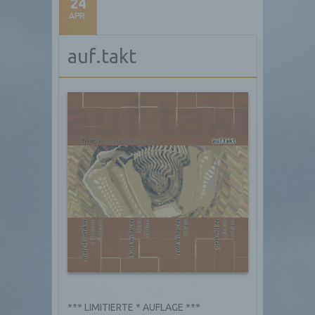
24
APR.
auf.takt
*** LIMITIERTE * AUFLAGE ***