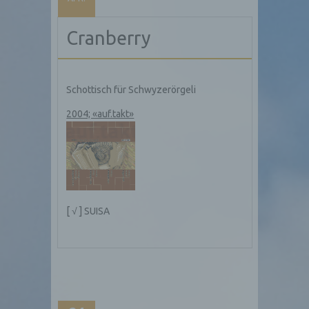
Cranberry
Schottisch für Schwyzerörgeli
2004; «auf.takt»
[ √ ] SUISA