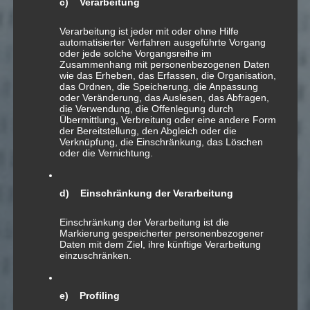
c) Verarbeitung
[ √ ] SUISA
Verarbeitung ist jeder mit oder ohne Hilfe
automatisierter Verfahren ausgeführte Vorgang
oder jede solche Vorgangsreihe im
Zusammenhang mit personenbezogenen Daten
wie das Erheben, das Erfassen, die Organisation,
das Ordnen, die Speicherung, die Anpassung
oder Veränderung, das Auslesen, das Abfragen,
die Verwendung, die Offenlegung durch
Übermittlung, Verbreitung oder eine andere Form
24
der Bereitstellung, den Abgleich oder die
Verknüpfung, die Einschränkung, das Löschen
APR.
oder die Vernichtung.
Master Q.si
d) Einschränkung der Verarbeitung
Einschränkung der Verarbeitung ist die
Markierung gespeicherter personenbezogener
7/4 für Schwyzerörgeli
Daten mit dem Ziel, ihre künftige Verarbeitung
einzuschränken.
2004; «auf.takt»
e) Profiling