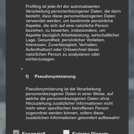
Profiling ist jede Art der automatisierten
Verarbeitung personenbezogener Daten, die darin
besteht, dass diese personenbezogenen Daten
[ √ ] SUISA
verwendet werden, um bestimmte persönliche
Aspekte, die sich auf eine natürliche Person
beziehen, zu bewerten, insbesondere, um
Aspekte bezüglich Arbeitsleistung, wirtschaftlicher
Lage, Gesundheit, persönlicher Vorlieben,
Interessen, Zuverlässigkeit, Verhalten,
Aufenthaltsort oder Ortswechsel dieser
natürlichen Person zu analysieren oder
vorherzusagen.
24
APR.
f) Pseudonymisierung
Wildeggchilbi’03
Pseudonymisierung ist die Verarbeitung
personenbezogener Daten in einer Weise, auf
welche die personenbezogenen Daten ohne
Hinzuziehung zusätzlicher Informationen nicht
mehr einer spezifischen betroffenen Person
Schneller Schottisch für Schwyzerörgeli
zugeordnet werden können, sofern diese
zusätzlichen Informationen gesondert aufbewahrt
Audio-
werden und technischen und organisatorischen
00:00
00:00
Player
Maßnahmen unterliegen, die gewährleisten, dass
die personenbezogenen Daten nicht einer
Essenziell
Externe Dienste