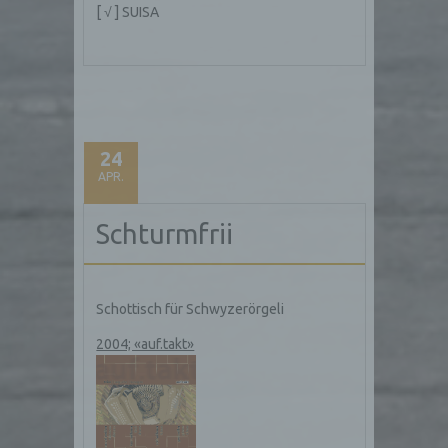
des Benutzers optimiert werden. Cookies
[ √ ] SUISA
ermöglichen uns, wie bereits erwähnt, die
Benutzer unserer Internetseite wiederzuerkennen.
Zweck dieser Wiedererkennung ist es, den
Nutzern die Verwendung unserer Internetseite zu
erleichtern. Der Benutzer einer Internetseite, die
Cookies verwendet, muss beispielsweise nicht bei
jedem Besuch der Internetseite erneut seine
24
Zugangsdaten eingeben, weil dies von der
APR.
Internetseite und dem auf dem Computersystem
des Benutzers abgelegten Cookie übernommen
wird. Ein weiteres Beispiel ist das Cookie eines
Schturmfrii
Warenkorbes im Online-Shop. Der Online-Shop
merkt sich die Artikel, die ein Kunde in den
virtuellen Warenkorb gelegt hat, über ein Cookie.
Schottisch für Schwyzerörgeli
Die betroffene Person kann die Setzung von
Cookies durch unsere Internetseite jederzeit
2004; «auf.takt»
mittels einer entsprechenden Einstellung des
genutzten Internetbrowsers verhindern und damit
der Setzung von Cookies dauerhaft
widersprechen. Ferner können bereits gesetzte
Cookies jederzeit über einen Internetbrowser oder