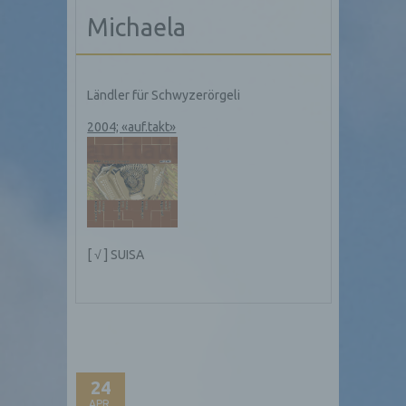
Michaela
Ländler für Schwyzerörgeli
2004; «auf.takt»
[ √ ] SUISA
24
APR.