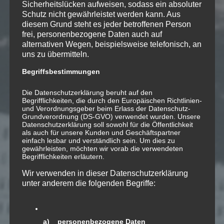
Sicherheitslücken aufweisen, sodass ein absoluter
Schutz nicht gewährleistet werden kann. Aus
diesem Grund steht es jeder betroffenen Person
frei, personenbezogene Daten auch auf
alternativen Wegen, beispielsweise telefonisch, an
uns zu übermitteln.
24
Begriffsbestimmungen
APR.
Die Datenschutzerklärung beruht auf den
Begrifflichkeiten, die durch den Europäischen Richtlinien-
Die Krone der
und Verordnungsgeber beim Erlass der Datenschutz-
Grundverordnung (DS-GVO) verwendet wurden. Unsere
Willauers
Datenschutzerklärung soll sowohl für die Öffentlichkeit
als auch für unsere Kunden und Geschäftspartner
einfach lesbar und verständlich sein. Um dies zu
gewährleisten, möchten wir vorab die verwendeten
Begrifflichkeiten erläutern.
Ländler für Schwyzerörgeli
Wir verwenden in dieser Datenschutzerklärung
2004; «auf.takt»
unter anderem die folgenden Begriffe:
a) personenbezogene Daten