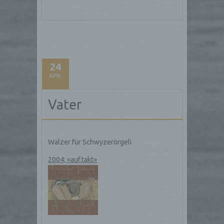
Zahlreiche Internetseiten und Server verwenden
Cookies. Viele Cookies enthalten eine sogenannte
Cookie-ID. Eine Cookie-ID ist eine eindeutige
Kennung des Cookies. Sie besteht aus einer
Zeichenfolge, durch welche Internetseiten und
Server dem konkreten Internetbrowser zugeordnet
24
werden können, in dem das Cookie gespeichert
APR.
wurde. Dies ermöglicht es den besuchten
Internetseiten und Servern, den individuellen
Browser der betroffenen Person von anderen
Vater
Internetbrowsern, die andere Cookies enthalten,
zu unterscheiden. Ein bestimmter Internetbrowser
kann über die eindeutige Cookie-ID wiedererkannt
und identifiziert werden.
Walzer für Schwyzerörgeli
Durch den Einsatz von Cookies kann den Nutzern
2004; «auf.takt»
dieser Internetseite nutzerfreundlichere Services
bereitstellen, die ohne die Cookie-Setzung nicht
möglich wären.
Mittels eines Cookies können die Informationen
und Angebote auf unserer Internetseite im Sinne