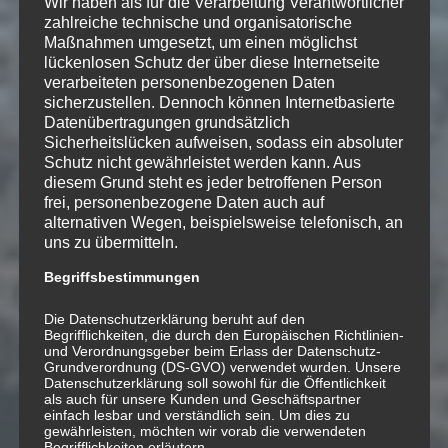
Wir haben als für die Verarbeitung Verantwortlicher
zahlreiche technische und organisatorische
Maßnahmen umgesetzt, um einen möglichst
lückenlosen Schutz der über diese Internetseite
verarbeiteten personenbezogenen Daten
sicherzustellen. Dennoch können Internetbasierte
Datenübertragungen grundsätzlich
Sicherheitslücken aufweisen, sodass ein absoluter
Schutz nicht gewährleistet werden kann. Aus
diesem Grund steht es jeder betroffenen Person
frei, personenbezogene Daten auch auf
alternativen Wegen, beispielsweise telefonisch, an
uns zu übermitteln.
Begriffsbestimmungen
Die Datenschutzerklärung beruht auf den
Begrifflichkeiten, die durch den Europäischen Richtlinien-
Marcel Oetiker
·
round table [teaser solo/trio]
und Verordnungsgeber beim Erlass der Datenschutz-
Stück für Standard Schwyzerörgeli –
Grundverordnung (DS-GVO) verwendet wurden. Unsere
Datenschutzerklärung soll sowohl für die Öffentlichkeit
Solo, oder auch im Trio mit Klavier und
als auch für unsere Kunden und Geschäftspartner
Bass.
einfach lesbar und verständlich sein. Um dies zu
gewährleisten, möchten wir vorab die verwendeten
verfügbar in den gängigen
Begrifflichkeiten erläutern.