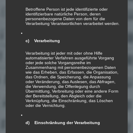
Betroffene Person ist jede identifizierte oder
identifizierbare natürliche Person, deren
personenbezogene Daten von dem für die
Verarbeitung Verantwortlichen verarbeitet werden.
c) Verarbeitung
Verarbeitung ist jeder mit oder ohne Hilfe
automatisierter Verfahren ausgeführte Vorgang
oder jede solche Vorgangsreihe im
Es ist bereits schon wieder 1 Jahr her,
Zusammenhang mit personenbezogenen Daten
seit
4DECADES
erschienen ist – trotzdem
wie das Erheben, das Erfassen, die Organisation,
das Ordnen, die Speicherung, die Anpassung
hält es sich nach wie vor als eines meiner
oder Veränderung, das Auslesen, das Abfragen,
repräsentativsten Alben:
die Verwendung, die Offenlegung durch
Übermittlung, Verbreitung oder eine andere Form
Apple Music
|
Spotify
|
Deezer
| …
der Bereitstellung, den Abgleich oder die
Verknüpfung, die Einschränkung, das Löschen
Frohe Weihnachten im Voraus!
oder die Vernichtung.
d) Einschränkung der Verarbeitung