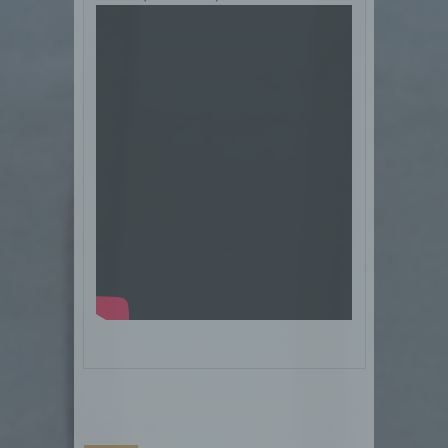
sicherer zu machen. Local Storage und SessionStorage
ist eine Technologie, mit welcher ihr Browser Daten auf
Ihrem Computer oder mobilen Gerät abspeichert.
Cookies sind Textdateien, welche über einen
Internetbrowser auf einem Computersystem abgelegt
und gespeichert werden. Sie können die Verwendung
von Cookies, LocalStorage und SessionStorage durch
entsprechende Einstellung in Ihrem Browser verhindern.
Zahlreiche Internetseiten und Server verwenden
Cookies. Viele Cookies enthalten eine sogenannte
Cookie-ID. Eine Cookie-ID ist eine eindeutige
Kennung des Cookies. Sie besteht aus einer
Zeichenfolge, durch welche Internetseiten und
Server dem konkreten Internetbrowser zugeordnet
werden können, in dem das Cookie gespeichert
wurde. Dies ermöglicht es den besuchten
Internetseiten und Servern, den individuellen
Browser der betroffenen Person von anderen
Internetbrowsern, die andere Cookies enthalten,
zu unterscheiden. Ein bestimmter Internetbrowser
kann über die eindeutige Cookie-ID wiedererkannt
und identifiziert werden.