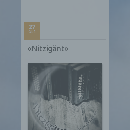
27
OKT.
«Nitzigänt»