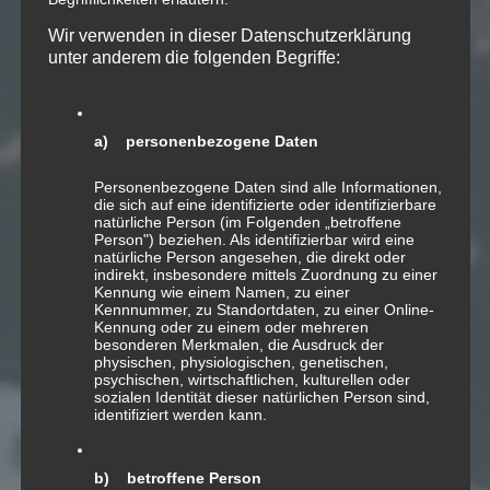
Musikdiensten:
Wir verwenden in dieser Datenschutzerklärung
AppleMusic
,
Spotify
,
Deezer
,
iTunes
,
unter anderem die folgenden Begriffe:
YouTube Music
, …
a) personenbezogene Daten
Personenbezogene Daten sind alle Informationen,
die sich auf eine identifizierte oder identifizierbare
07
natürliche Person (im Folgenden „betroffene
Person") beziehen. Als identifizierbar wird eine
DEZ.
natürliche Person angesehen, die direkt oder
indirekt, insbesondere mittels Zuordnung zu einer
Kennung wie einem Namen, zu einer
[1 Jahr]
Kennnummer, zu Standortdaten, zu einer Online-
Kennung oder zu einem oder mehreren
«4DECADES»
besonderen Merkmalen, die Ausdruck der
physischen, physiologischen, genetischen,
psychischen, wirtschaftlichen, kulturellen oder
sozialen Identität dieser natürlichen Person sind,
identifiziert werden kann.
b) betroffene Person