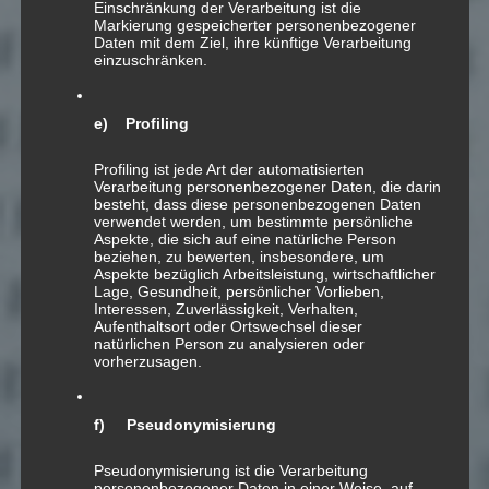
Einschränkung der Verarbeitung ist die
Markierung gespeicherter personenbezogener
Daten mit dem Ziel, ihre künftige Verarbeitung
07
einzuschränken.
DEZ.
e) Profiling
[!] Neues Album
«4DECADES» ab
Profiling ist jede Art der automatisierten
Verarbeitung personenbezogener Daten, die darin
sofort verfügbar
besteht, dass diese personenbezogenen Daten
verwendet werden, um bestimmte persönliche
Aspekte, die sich auf eine natürliche Person
beziehen, zu bewerten, insbesondere, um
Aspekte bezüglich Arbeitsleistung, wirtschaftlicher
Lage, Gesundheit, persönlicher Vorlieben,
Interessen, Zuverlässigkeit, Verhalten,
Aufenthaltsort oder Ortswechsel dieser
natürlichen Person zu analysieren oder
vorherzusagen.
f) Pseudonymisierung
Pseudonymisierung ist die Verarbeitung
personenbezogener Daten in einer Weise, auf