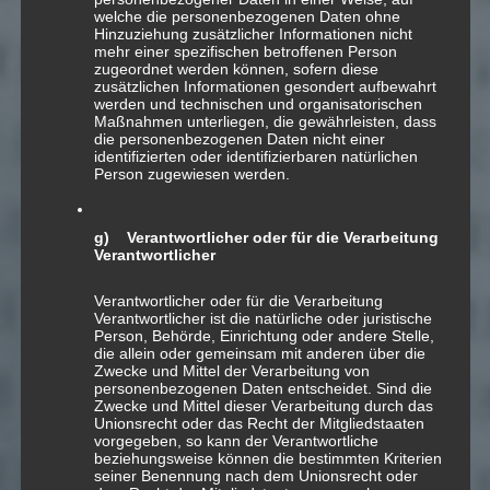
welche die personenbezogenen Daten ohne
Hinzuziehung zusätzlicher Informationen nicht
mehr einer spezifischen betroffenen Person
zugeordnet werden können, sofern diese
zusätzlichen Informationen gesondert aufbewahrt
werden und technischen und organisatorischen
anhören:
Apple Music
|
Spotify
|
Deezer
|
Maßnahmen unterliegen, die gewährleisten, dass
…
die personenbezogenen Daten nicht einer
identifizierten oder identifizierbaren natürlichen
1 | Maestro (2’12»)
Person zugewiesen werden.
2 | Hurry Up Slowly (4’21»)
3 | Tact (4’29‘)
g) Verantwortlicher oder für die Verarbeitung
4 | Lyric (4’36»)
Verantwortlicher
5 |Cheers (4’28»)
6 | Humility (4’22»)
Verantwortlicher oder für die Verarbeitung
7 | Flying Train (4’00»)
Verantwortlicher ist die natürliche oder juristische
Person, Behörde, Einrichtung oder andere Stelle,
die allein oder gemeinsam mit anderen über die
Zwecke und Mittel der Verarbeitung von
( 2019 © Marcel Oetiker )
personenbezogenen Daten entscheidet. Sind die
Zwecke und Mittel dieser Verarbeitung durch das
Unionsrecht oder das Recht der Mitgliedstaaten
vorgegeben, so kann der Verantwortliche
beziehungsweise können die bestimmten Kriterien
seiner Benennung nach dem Unionsrecht oder