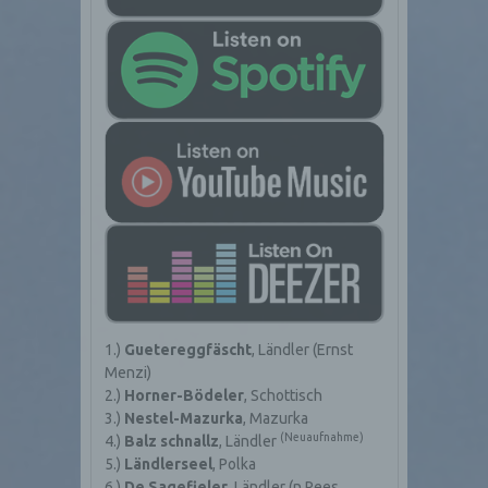
1.)
Guetereggfäscht
, Ländler (Ernst
Menzi)
2.)
Horner-Bödeler
, Schottisch
3.)
Nestel-Mazurka
, Mazurka
(Neuaufnahme)
4.)
Balz schnallz
, Ländler
5.)
Ländlerseel
, Polka
6.)
De Sagefieler
, Ländler (n.Rees