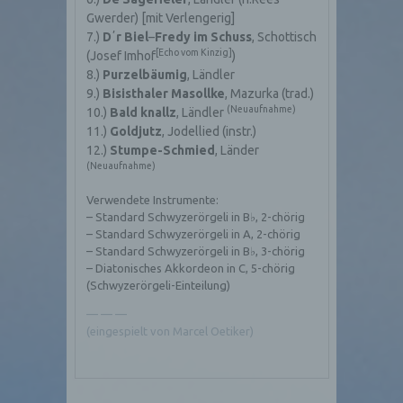
Gwerder) [mit Verlengerig]
7.)
D
ʼ
r Biel
–
Fredy im Schuss
, Schottisch
[Echo vom Kinzig]
(Josef Imhof
)
8.)
Purzelbäumig
, Ländler
9.)
Bisisthaler Masollke
, Mazurka (trad.)
(Neuaufnahme)
10.)
Bald knallz
, Ländler
11.)
Goldjutz
, Jodellied (instr.)
12.)
Stumpe-Schmied
, Länder
(Neuaufnahme)
Verwendete Instrumente:
– Standard Schwyzerörgeli in B♭, 2-chörig
– Standard Schwyzerörgeli in A, 2-chörig
– Standard Schwyzerörgeli in B♭, 3-chörig
– Diatonisches Akkordeon in C, 5-chörig
(Schwyzerörgeli-Einteilung)
— — —
(eingespielt von Marcel Oetiker)