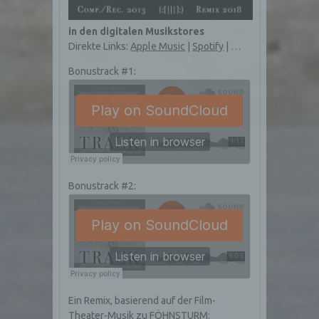
Die betroffene Person kann die Setzung von
Cookies durch unsere Internetseite jederzeit
in den digitalen Musikstores
mittels einer entsprechenden Einstellung des
Direkte Links:
Apple Music
|
Spotify
| …
genutzten Internetbrowsers verhindern und damit
der Setzung von Cookies dauerhaft
Bonustrack #1:
widersprechen. Ferner können bereits gesetzte
Cookies jederzeit über einen Internetbrowser oder
andere Softwareprogramme gelöscht werden. Dies
ist in allen gängigen Internetbrowsern möglich.
Deaktiviert die betroffene Person die Setzung von
Cookies in dem genutzten Internetbrowser, sind
unter Umständen nicht alle Funktionen unserer
Internetseite vollumfänglich nutzbar.
Bonustrack #2:
Erfassung von allgemeinen Daten und
Informationen
Die Internetseite erfasst mit jedem Aufruf der
Internetseite durch eine betroffene Person oder ein
automatisiertes System eine Reihe von allgemeinen
Daten und Informationen. Diese allgemeinen Daten und
Informationen werden in den Logfiles des Servers
gespeichert. Erfasst werden können die (1) verwendeten
Ein Remix, basierend auf der Film-
Browsertypen und Versionen, (2) das vom zugreifenden
Theater-Musik zu FÖHNSTURM: